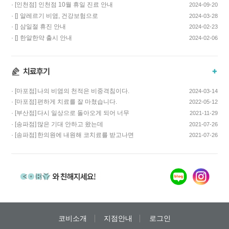
· [인천점]
인천점 10월 휴일 진료 안내
2024-09-20
· []
알레르기 비염, 건강보험으로
2024-03-28
치료하고 비용…
· []
삼일절 휴진 안내
2024-02-23
· []
한알한약 출시 안내
2024-02-06
· [마포점]
나의 비염의 천적은 비중격침이다.
2024-03-14
· [마포점]
편하게 치료를 잘 마쳤습니다.
2022-05-12
· [부산점]
다시 일상으로 돌아오게 되어 너무
2021-11-29
기쁩니다…
· [송파점]
많은 기대 안하고 왔는데
2021-07-26
코스요리처럼 이어…
· [송파점]
한의원에 내원해 코치료를 받고나면
2021-07-26
증상이 …
코비소개
지점안내
로그인