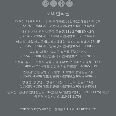
코비한의원
대구점: 대구광역시 수성구 동대구로 59길 8-12 애플2타워 5층
(053-753-9795) 대표:이판제 사업자번호:508-96-02510
대전점: 대전광역시 중구 문화동 311-2 THE BMK 2층
(042-472-7585) 대표:소미혜 사업자번호:117-96-04743
마포점: 서울 마포구 월드컵로 3길 14 딜라이트 스퀘어 2차 3F
(02-6356-0056) 대표:김수정 사업자번호:539-91-00388
송파점: 서울시 송파구 석촌동 272-24번지
(02-548-0380) 대표:안홍식 사업자번호:215-92-78309
수원점: 경기도 수원시 영통구 청명남로 25 클래시아영통 312호
(031-8019-8275) 대표:한정수 사업자번호:104-90-53019
인천점: 인천 남동구 구월동 1126번지 동남빌딩 2층
(032-435-1200) 대표:임현정 사업자번호:662-91-00903
창원점: 경상남도 창원시 의창구 의안로2번길 37 4층
(055-287-7585) 대표:김종철 사업자번호:609-91-43691
광주점 : 광산구 첨단중앙로 136(첨단 우리은행 2층) (062-973-1175) 대표:
양우영 사업자번호: 210-91-21798
COPYRIGHT(C) 2017 코비한의원 ALL RIGHTS RESERVED