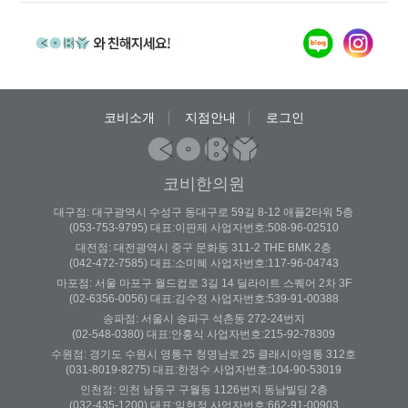
코비소개
지점안내
로그인
코비한의원
대구점: 대구광역시 수성구 동대구로 59길 8-12 애플2타워 5층
(053-753-9795) 대표:이판제 사업자번호:508-96-02510
대전점: 대전광역시 중구 문화동 311-2 THE BMK 2층
(042-472-7585) 대표:소미혜 사업자번호:117-96-04743
마포점: 서울 마포구 월드컵로 3길 14 딜라이트 스퀘어 2차 3F
(02-6356-0056) 대표:김수정 사업자번호:539-91-00388
송파점: 서울시 송파구 석촌동 272-24번지
(02-548-0380) 대표:안홍식 사업자번호:215-92-78309
수원점: 경기도 수원시 영통구 청명남로 25 클래시아영통 312호
(031-8019-8275) 대표:한정수 사업자번호:104-90-53019
인천점: 인천 남동구 구월동 1126번지 동남빌딩 2층
(032-435-1200) 대표:임현정 사업자번호:662-91-00903