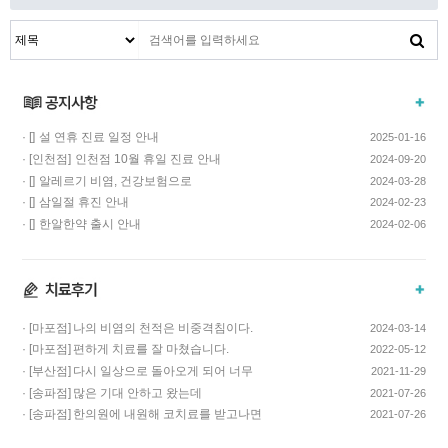
· []
설 연휴 진료 일정 안내
2025-01-16
· [인천점]
인천점 10월 휴일 진료 안내
2024-09-20
· []
알레르기 비염, 건강보험으로
2024-03-28
치료하고 비용…
· []
삼일절 휴진 안내
2024-02-23
· []
한알한약 출시 안내
2024-02-06
· [마포점]
나의 비염의 천적은 비중격침이다.
2024-03-14
· [마포점]
편하게 치료를 잘 마쳤습니다.
2022-05-12
· [부산점]
다시 일상으로 돌아오게 되어 너무
2021-11-29
기쁩니다…
· [송파점]
많은 기대 안하고 왔는데
2021-07-26
코스요리처럼 이어…
· [송파점]
한의원에 내원해 코치료를 받고나면
2021-07-26
증상이 …