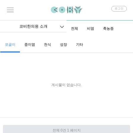
회
로그인
원
로
그
코비한의원 소개
전체
비염
축농증
인
코골이
중이염
천식
성장
기타
게시물이 없습니다.
전체 0건
1 페이지