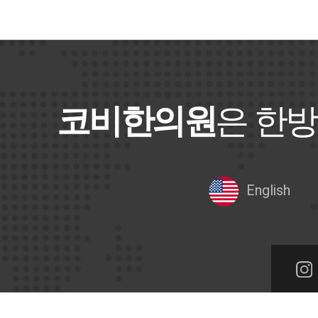
코비한의원
은 한방
English