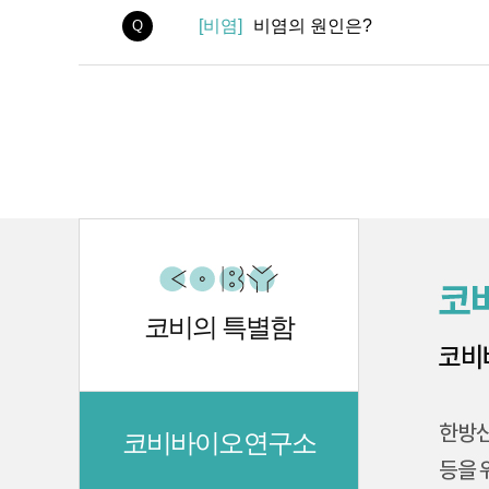
[비염]
비염의 원인은?
Q
처음
코비의 특별함
코비바이오연구소