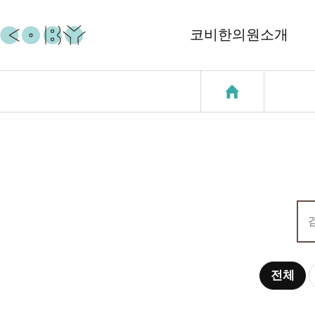
코비한의원소개
코비소개
코질환
지점소개
코골이
중이염
천식
성장클리닉
전체