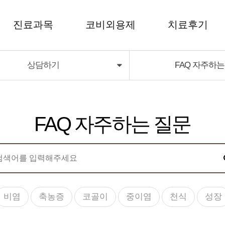
진료과목
코비외용제
치료후기
상담하기
FAQ 자주하
코비외용제
치료후기
코비딜라이트
FAQ 자주하는 질문
비염
축농증
코골이
중이염
천식
성장