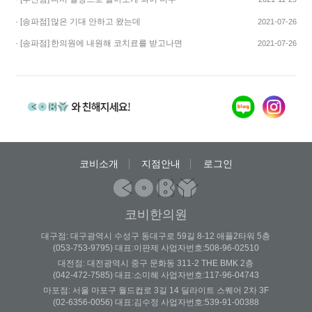
기쁩니다…
· [송파점]
많은 기대 안하고 왔는데
2021-07-26
코스요리처럼 이어…
· [송파점]
한의원에 내원해 코치료를 받고나면
2021-07-26
증상이 …
코비소개
지점안내
로그인
코비한의원
대구점: 대구광역시 수성구 동대구로 59길 8-12 애플2타워 5층
(053-753-9795) 대표:이판제 사업자번호:508-96-02510
대전점: 대전광역시 중구 문화동 311-2 THE BMK 2층
(042-472-7585) 대표:소미혜 사업자번호:117-96-04743
마포점: 서울 마포구 월드컵로 3길 14 딜라이트 스퀘어 2차 3F
(02-6356-0056) 대표:김수정 사업자번호:539-91-00388