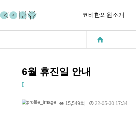
코비한의원소개
코비소개
코질환
지점소개
코골이
중이염
6월 휴진일 안내
천식
[]
성장클리닉
15,549회
22-05-30 17:34