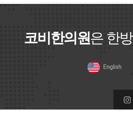
코비한의원
은 한방
English