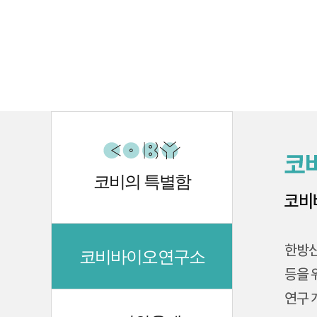
코비의 특별함
코비바이오연구소