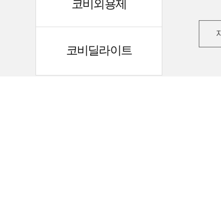
코비외용제
코비딜라이트