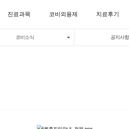
진료과목
코비외용제
치료후기
코비소식
공지사
코비외용제
치료후기
코비딜라이트