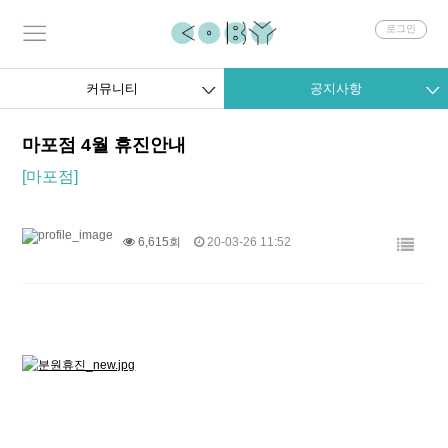
회
로그인
원
로
그
커뮤니티
공지사항
인
마포점 4월 휴진안내
[마포점]
6,615회
20-03-26 11:52