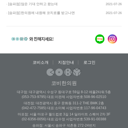
기쁩니다…
· [송파점]
많은 기대 안하고 왔는데
2021-07-26
코스요리처럼 이어…
· [송파점]
한의원에 내원해 코치료를 받고나면
2021-07-26
증상이 …
코비소개
지점안내
로그인
코비한의원
대구점: 대구광역시 수성구 동대구로 59길 8-12 애플2타워 5층
(053-753-9795) 대표:이판제 사업자번호:508-96-02510
대전점: 대전광역시 중구 문화동 311-2 THE BMK 2층
(042-472-7585) 대표:소미혜 사업자번호:117-96-04743
마포점: 서울 마포구 월드컵로 3길 14 딜라이트 스퀘어 2차 3F
(02-6356-0056) 대표:김수정 사업자번호:539-91-00388
송파점: 서울시 송파구 석촌동 272-24번지