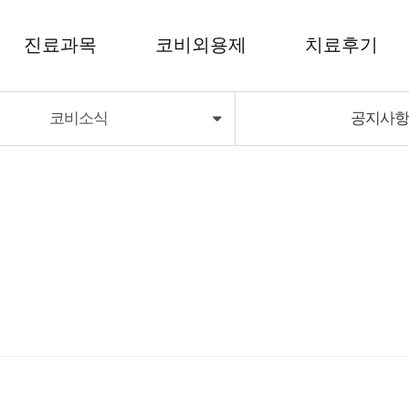
진료과목
코비외용제
치료후기
코비소식
공지사
코비외용제
치료후기
코비딜라이트