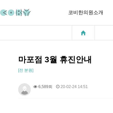
코비한의원소개
코비소개
코질환
지점소개
코골이
중이염
마포점 3월 휴진안내
천식
[전 분원]
성장클리닉
6,589회
20-02-24 14:51