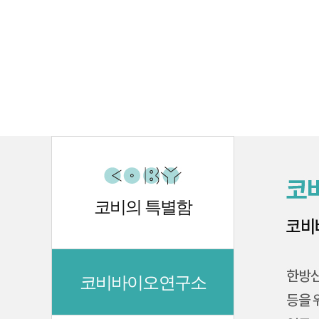
코비의 특별함
코비바이오연구소