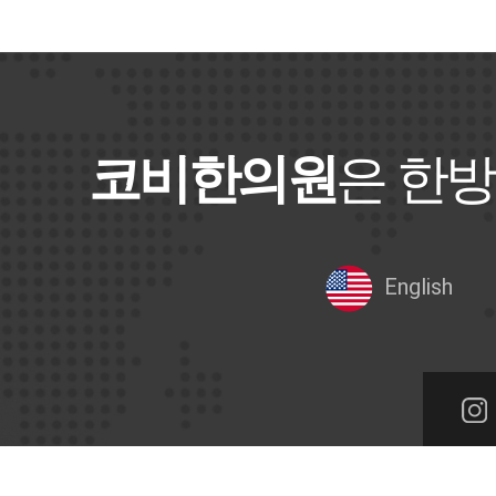
코비한의원
은 한방
English