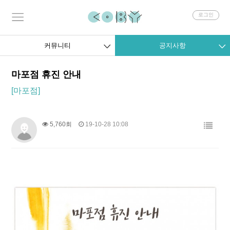
회
로그인
원
로
그
커뮤니티
공지사항
인
마포점 휴진 안내
[마포점]
5,760회
19-10-28 10:08