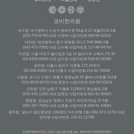
코비한의원
대구점: 대구광역시 수성구 동대구로 59길 8-12 애플2타워 5층
(053-753-9795) 대표:이판제 사업자번호:508-96-02510
대전점: 대전광역시 중구 문화동 311-2 THE BMK 2층
(042-472-7585) 대표:소미혜 사업자번호:117-96-04743
마포점: 서울 마포구 월드컵로 3길 14 딜라이트 스퀘어 2차 3F
(02-6356-0056) 대표:김수정 사업자번호:539-91-00388
송파점: 서울시 송파구 석촌동 272-24번지
(02-548-0380) 대표:안홍식 사업자번호:215-92-78309
수원점: 경기도 수원시 영통구 청명남로 25 클래시아영통 312호
(031-8019-8275) 대표:한정수 사업자번호:104-90-53019
인천점: 인천 남동구 구월동 1126번지 동남빌딩 2층
(032-435-1200) 대표:임현정 사업자번호:662-91-00903
창원점: 경상남도 창원시 의창구 의안로2번길 37 4층
(055-287-7585) 대표:김종철 사업자번호:609-91-43691
광주점 : 광산구 첨단중앙로 136(첨단 우리은행 2층) (062-973-1175) 대표:
양우영 사업자번호: 210-91-21798
COPYRIGHT(C) 2017 코비한의원 ALL RIGHTS RESERVED