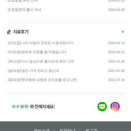
· []
삼일절 휴진 안내
2024-02-23
· []
한알한약 출시 안내
2024-02-06
· [마포점]
나의 비염의 천적은 비중격침이다.
2024-03-14
· [마포점]
편하게 치료를 잘 마쳤습니다.
2022-05-12
· [부산점]
다시 일상으로 돌아오게 되어 너무
2021-11-29
기쁩니다…
· [송파점]
많은 기대 안하고 왔는데
2021-07-26
코스요리처럼 이어…
· [송파점]
한의원에 내원해 코치료를 받고나면
2021-07-26
증상이 …
코비소개
지점안내
로그인