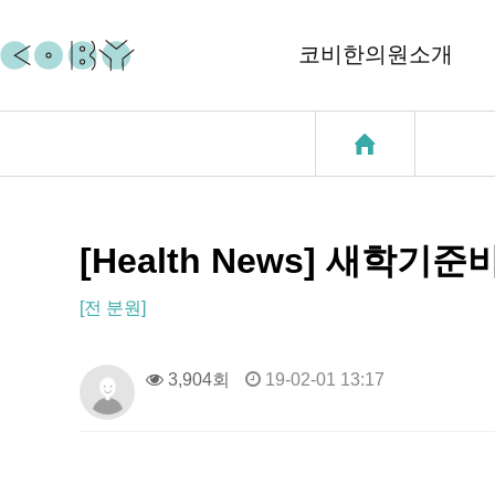
코비한의원소개
코비소개
코질환
지점소개
코골이
중이염
[Health News] 새학기준
천식
[전 분원]
성장클리닉
3,904회
19-02-01 13:17