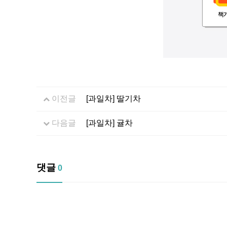
이전글
[과일차] 딸기차
다음글
[과일차] 귤차
댓글
0