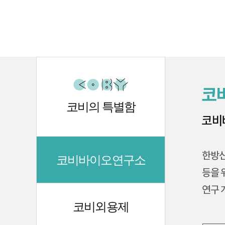
코비의 특별함
코비바이오연구소
코비외용제