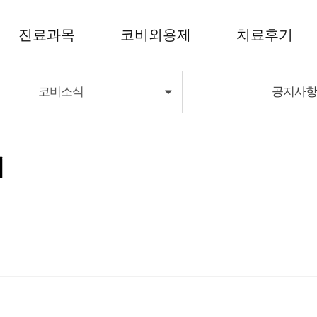
진료과목
코비외용제
치료후기
코비소식
공지사
코비외용제
치료후기
코비딜라이트
비