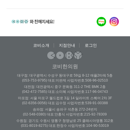
증상이 …
코비소개
지점안내
로그인
코비한의원
대구점: 대구광역시 수성구 동대구로 59길 8-12 애플2타워 5층
(053-753-9795) 대표:이판제 사업자번호:508-96-02510
대전점: 대전광역시 중구 문화동 311-2 THE BMK 2층
(042-472-7585) 대표:소미혜 사업자번호:117-96-04743
마포점: 서울 마포구 월드컵로 3길 14 딜라이트 스퀘어 2차 3F
(02-6356-0056) 대표:김수정 사업자번호:539-91-00388
송파점: 서울시 송파구 석촌동 272-24번지
(02-548-0380) 대표:안홍식 사업자번호:215-92-78309
수원점: 경기도 수원시 영통구 청명남로 25 클래시아영통 312호
(031-8019-8275) 대표:한정수 사업자번호:104-90-53019