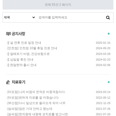
전체 55건
2 페이지
· []
설 연휴 진료 일정 안내
2025-01-16
· [인천점]
인천점 10월 휴일 진료 안내
2024-09-20
· []
알레르기 비염, 건강보험으로
2024-03-28
치료하고 비용…
· []
삼일절 휴진 안내
2024-02-23
· []
한알한약 출시 안내
2024-02-06
· [마포점]
나의 비염의 천적은 비중격침이다.
2024-03-14
· [마포점]
편하게 치료를 잘 마쳤습니다.
2022-05-12
· [부산점]
다시 일상으로 돌아오게 되어 너무
2021-11-29
기쁩니다…
· [송파점]
많은 기대 안하고 왔는데
2021-07-26
코스요리처럼 이어…
· [송파점]
한의원에 내원해 코치료를 받고나면
2021-07-26