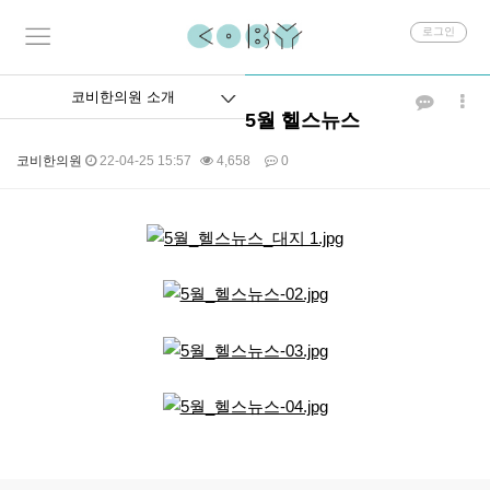
회
로그인
원
로
그
코비한의원 소개
인
5월 헬스뉴스
코비한의원
22-04-25 15:57
4,658
0
본문