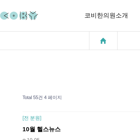
코비한의원소개
코비소개
코질환
지점소개
코골이
중이염
천식
성장클리닉
Total 55건
4 페이지
[
전 분원]
10월 헬스뉴스