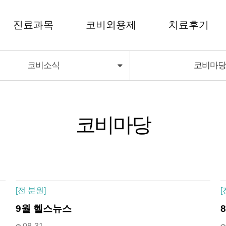
진료과목
코비외용제
치료후기
코비소식
코비마
코비외용제
치료후기
코비딜라이트
코비마당
[
전 분원]
[
9월 헬스뉴스