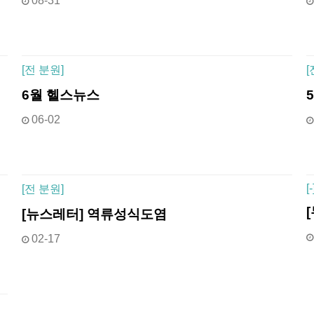
08-31
[
전 분원]
[
6월 헬스뉴스
06-02
[
-
[
전 분원]
[뉴스레터] 역류성식도염
02-17