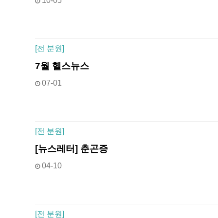
10-05
[
전 분원]
7월 헬스뉴스
07-01
[
전 분원]
[뉴스레터] 춘곤증
04-10
[
전 분원]