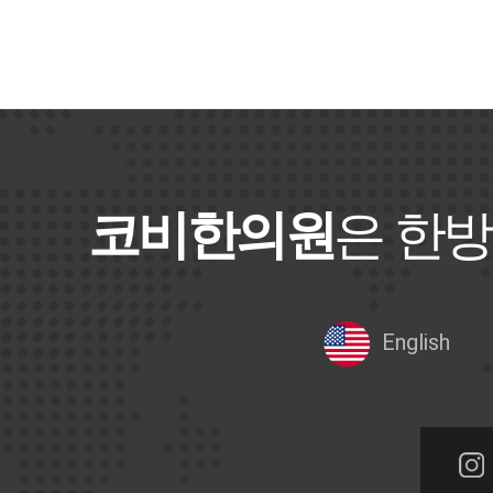
코비한의원
은 한방
English