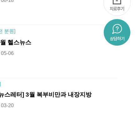
08-18
전 분원]
5월 헬스뉴스
05-06
]
[뉴스레터] 3월 복부비만과 내장지방
03-20