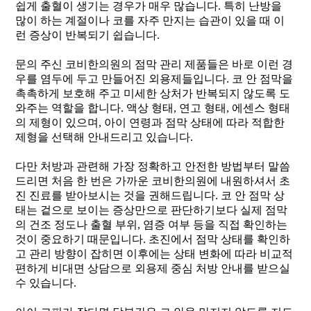
쉽게 출혈이 생기는 경우가 매우 많습니다
.
특히 난방을
많이 하는 계절이나 코를 자주 만지는 습관이 있을 때 이
런 증상이 반복되기 쉽습니다
.
문의 주신 코비한의원의 점막 관리 제품들은 바로 이런 경
우를 염두에 두고 만들어진 외용제들입니다
.
코 안 점막을
촉촉하게 보호해 주고 미세한 상처가 반복되지 않도록 도
와주는 역할을 합니다
.
액상 형태
,
연고 형태
,
에센스 형태
의 제형이 있으며
,
아이 연령과 점막 상태에 따라 적합한
제형을 선택해 안내드리고 있습니다
.
다만 처방과 관련해 가장 정확하고 안전한 방법부터 말씀
드리면 처음 한 번은 가까운 코비한의원에 내원하셔서 초
진 진료를 받아보시는 것을 권해드립니다
.
코 안 점막 상
태는 겉으로 보이는 증상만으로 판단하기보다 실제 점막
의 건조 정도나 출혈 부위
,
염증 여부 등을 직접 확인하는
것이 중요하기 때문입니다
.
초진에서 점막 상태를 확인하
고 관리 방향이 잡히면 이후에는 상태 변화에 따라 비교적
편하게 비대면 상담으로 외용제 중심 처방 안내를 받으실
수 있습니다
.