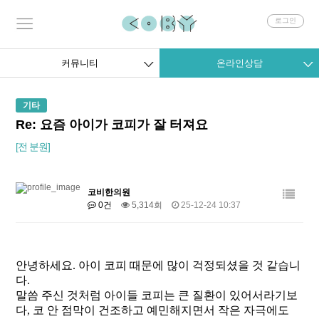
회
로그인
원
로
그
커뮤니티
온라인상담
인
기타
Re: 요즘 아이가 코피가 잘 터져요
[전 분원]
코비한의원
0건
5,314회
25-12-24 10:37
안녕하세요
.
아이 코피 때문에 많이 걱정되셨을 것 같습니
다
.
말씀 주신 것처럼 아이들 코피는 큰 질환이 있어서라기보
다
,
코 안 점막이 건조하고 예민해지면서 작은 자극에도