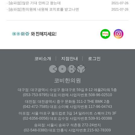
기쁩니다…
· [송파점]
많은 기대 안하고 왔는데
2021-07-26
코스요리처럼 이어…
· [송파점]
한의원에 내원해 코치료를 받고나면
2021-07-26
증상이 …
코비소개
지점안내
로그인
코비한의원
대구점: 대구광역시 수성구 동대구로 59길 8-12 애플2타워 5층
(053-753-9795) 대표:이판제 사업자번호:508-96-02510
대전점: 대전광역시 중구 문화동 311-2 THE BMK 2층
(042-472-7585) 대표:소미혜 사업자번호:117-96-04743
마포점: 서울 마포구 월드컵로 3길 14 딜라이트 스퀘어 2차 3F
(02-6356-0056) 대표:김수정 사업자번호:539-91-00388
송파점: 서울시 송파구 석촌동 272-24번지
(02-548-0380) 대표:안홍식 사업자번호:215-92-78309