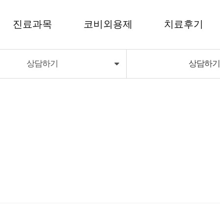
진료과목
코비외용제
치료후기
상담하기
상담하
코비외용제
치료후기
코비딜라이트