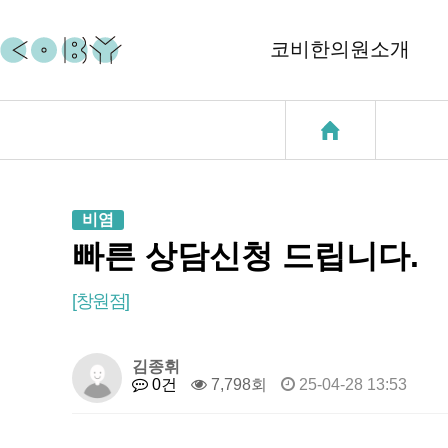
코비한의원소개
코비소개
코질환
지점소개
코골이
비염
중이염
빠른 상담신청 드립니다.
천식
[창원점]
성장클리닉
김종휘
0건
7,798회
25-04-28 13:53