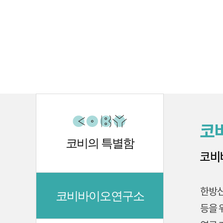
코비의 특별함
코비바이오연구소