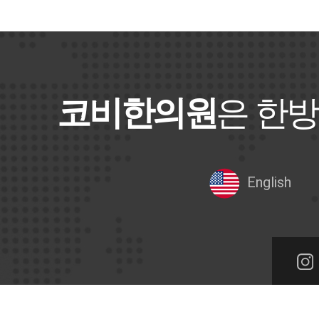
코비한의원
은 한방
English