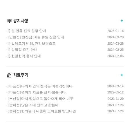
· []
설 연휴 진료 일정 안내
2025-01-16
· [인천점]
인천점 10월 휴일 진료 안내
2024-09-20
· []
알레르기 비염, 건강보험으로
2024-03-28
치료하고 비용…
· []
삼일절 휴진 안내
2024-02-23
· []
한알한약 출시 안내
2024-02-06
· [마포점]
나의 비염의 천적은 비중격침이다.
2024-03-14
· [마포점]
편하게 치료를 잘 마쳤습니다.
2022-05-12
· [부산점]
다시 일상으로 돌아오게 되어 너무
2021-11-29
기쁩니다…
· [송파점]
많은 기대 안하고 왔는데
2021-07-26
코스요리처럼 이어…
· [송파점]
한의원에 내원해 코치료를 받고나면
2021-07-26
증상이 …