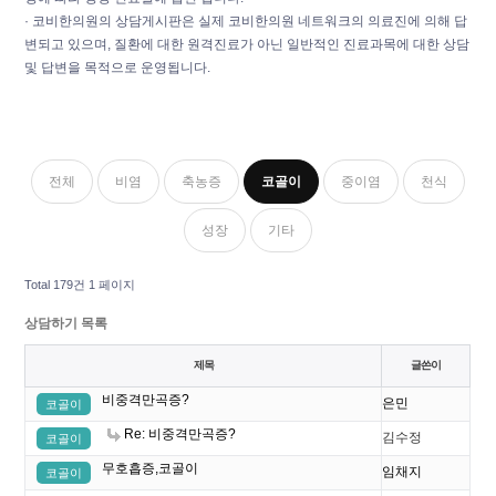
· 코비한의원의 상담게시판은 실제 코비한의원 네트워크의 의료진에 의해 답
변되고 있으며, 질환에 대한 원격진료가 아닌 일반적인 진료과목에 대한 상담
및 답변을 목적으로 운영됩니다.
전체
비염
축농증
코골이
중이염
천식
성장
기타
Total 179건
1 페이지
상담하기 목록
제목
글쓴이
비중격만곡증?
은민
코골이
Re: 비중격만곡증?
김수정
코골이
무호흡증,코골이
임채지
코골이