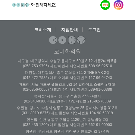
코비소개
지점안내
로그인
코비한의원
대구점: 대구광역시 수성구 동대구로 59길 8-12 애플2타워 5층
(053-753-9795) 대표:이판제 사업자번호:508-96-02510
대전점: 대전광역시 중구 문화동 311-2 THE BMK 2층
(042-472-7585) 대표:소미혜 사업자번호:117-96-04743
마포점: 서울 마포구 월드컵로 3길 14 딜라이트 스퀘어 2차 3F
(02-6356-0056) 대표:김수정 사업자번호:539-91-00388
송파점: 서울시 송파구 석촌동 272-24번지
(02-548-0380) 대표:안홍식 사업자번호:215-92-78309
수원점: 경기도 수원시 영통구 청명남로 25 클래시아영통 312호
(031-8019-8275) 대표:한정수 사업자번호:104-90-53019
인천점: 인천 남동구 구월동 1126번지 동남빌딩 2층
(032-435-1200) 대표:임현정 사업자번호:662-91-00903
창원점: 경상남도 창원시 의창구 의안로2번길 37 4층