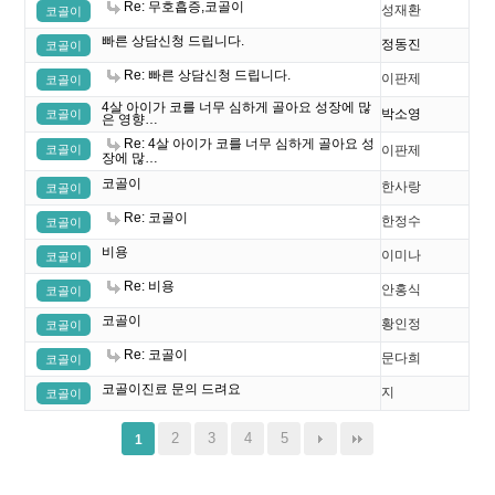
Re: 무호흡증,코골이
성재환
코골이
빠른 상담신청 드립니다.
정동진
코골이
Re: 빠른 상담신청 드립니다.
이판제
코골이
4살 아이가 코를 너무 심하게 골아요 성장에 많
박소영
코골이
은 영향…
Re: 4살 아이가 코를 너무 심하게 골아요 성
코골이
이판제
장에 많…
코골이
한사랑
코골이
Re: 코골이
한정수
코골이
비용
이미나
코골이
Re: 비용
안홍식
코골이
코골이
황인정
코골이
Re: 코골이
문다희
코골이
코골이진료 문의 드려요
지
코골이
2
3
4
5
1