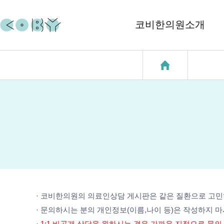
코비한의원소개
코비소개
코질환
지점소개
코골이
중이염
천식
성장클리닉
· 코비한의원의 의료인상담 게시판은 같은 질환으로 고
· 문의하시는 분의 개인정보(이름,나이 등)은 작성하지 
·
1:1 비공개 상담을 원하시는 경우 가까운 지점으로 문의