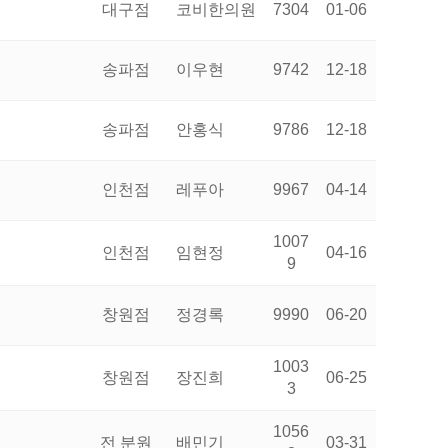
대구점
코비한의원
7304
01-06
송파점
이우현
9742
12-18
송파점
안홍식
9786
12-18
인천점
레푸아
9967
04-14
1007
인천점
임현정
04-16
9
창원점
정경록
9990
06-20
1003
창원점
장진희
06-25
3
1056
전 분원
배민기
03-31