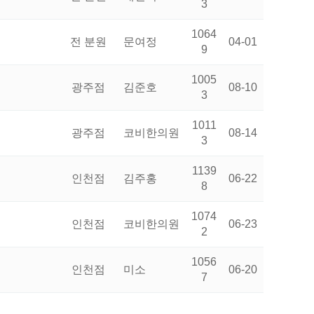
3
1064
전 분원
문여정
04-01
9
1005
광주점
김준호
08-10
3
1011
광주점
코비한의원
08-14
3
1139
인천점
김주홍
06-22
8
1074
인천점
코비한의원
06-23
2
1056
인천점
미소
06-20
7