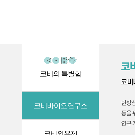
다음
맨끝
코비의 특별함
코비바이오연구소
코비외용제