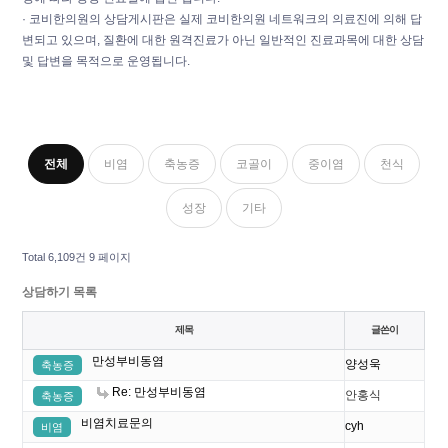
· 코비한의원의 상담게시판은 실제 코비한의원 네트워크의 의료진에 의해 답
변되고 있으며, 질환에 대한 원격진료가 아닌 일반적인 진료과목에 대한 상담
및 답변을 목적으로 운영됩니다.
전체
비염
축농증
코골이
중이염
천식
성장
기타
Total 6,109건
9 페이지
상담하기 목록
제목
글쓴이
만성부비동염
양성욱
축농증
Re: 만성부비동염
안홍식
축농증
비염치료문의
cyh
비염