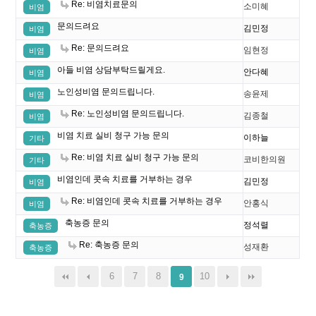
Re: 비염치료문의
소미혜
비염
문의드려요
김민정
비염
Re: 문의드려요
임현정
비염
아들 비염 상담부탁드릴게요.
안다혜
비염
노인성비염 문의드립니다.
송윤제
비염
Re: 노인성비염 문의드립니다.
김종철
비염
비염 치료 실비 청구 가능 문의
이하늘
기타
Re: 비염 치료 실비 청구 가능 문의
코비한의원
기타
비염인데 콧속 치료를 거부하는 경우
김민정
비염
Re: 비염인데 콧속 치료를 거부하는 경우
안홍식
비염
축농증 문의
정석렬
축농증
Re: 축농증 문의
성재환
축농증
6
7
8
10
9