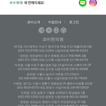
코비소개
지점안내
로그인
코비한의원
대구점: 대구광역시 수성구 동대구로 59길 8-12 애플2타워 5층
(053-753-9795) 대표:이판제 사업자번호:508-96-02510
대전점: 대전광역시 중구 문화동 311-2 THE BMK 2층
(042-472-7585) 대표:소미혜 사업자번호:117-96-04743
마포점: 서울 마포구 월드컵로 3길 14 딜라이트 스퀘어 2차 3F
(02-6356-0056) 대표:김수정 사업자번호:539-91-00388
송파점: 서울시 송파구 석촌동 272-24번지
(02-548-0380) 대표:안홍식 사업자번호:215-92-78309
수원점: 경기도 수원시 영통구 청명남로 25 클래시아영통 312호
(031-8019-8275) 대표:한정수 사업자번호:104-90-53019
인천점: 인천 남동구 구월동 1126번지 동남빌딩 2층
(032-435-1200) 대표:임현정 사업자번호:662-91-00903
창원점: 경상남도 창원시 의창구 의안로2번길 37 4층
(055-287-7585) 대표:김종철 사업자번호:609-91-43691