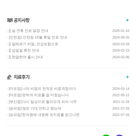
· []
설 연휴 진료 일정 안내
2025-01-16
· [인천점]
인천점 10월 휴일 진료 안내
2024-09-20
· []
알레르기 비염, 건강보험으로
2024-03-28
치료하고 비용…
· []
삼일절 휴진 안내
2024-02-23
· []
한알한약 출시 안내
2024-02-06
· [마포점]
나의 비염의 천적은 비중격침이다.
2024-03-14
· [마포점]
편하게 치료를 잘 마쳤습니다.
2022-05-12
· [부산점]
다시 일상으로 돌아오게 되어 너무
2021-11-29
기쁩니다…
· [송파점]
많은 기대 안하고 왔는데
2021-07-26
코스요리처럼 이어…
· [송파점]
한의원에 내원해 코치료를 받고나면
2021-07-26
증상이 …