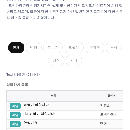
· 코비한의원의 상담게시판은 실제 코비한의원 네트워크의 의료진에 의해 답
변되고 있으며, 질환에 대한 원격진료가 아닌 일반적인 진료과목에 대한 상담
및 답변을 목적으로 운영됩니다.
전체
비염
축농증
코골이
중이염
천식
성장
기타
Total 6,108건
404 페이지
상담하기 목록
제목
글쓴이
비염이 심합니다..
김정희
비염
비염이 심합니다..
코비한의원
비염
한약이요
명현
비염