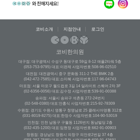
코비소개
지점안내
로그인
코비한의원
대구점: 대구광역시 수성구 동대구로 59길 8-12 애플2타워 5층
(053-753-9795) 대표:이판제 사업자번호:508-96-02510
대전점: 대전광역시 중구 문화동 311-2 THE BMK 2층
(042-472-7585) 대표:소미혜 사업자번호:117-96-04743
마포점: 서울 마포구 월드컵로 3길 14 딜라이트 스퀘어 2차 3F
(02-6356-0056) 대표:김수정 사업자번호:539-91-00388
송파점: 서울시 송파구 석촌동 272-24번지
(02-548-0380) 대표:안홍식 사업자번호:215-92-78309
수원점: 경기도 수원시 영통구 청명남로 25 클래시아영통 312호
(031-8019-8275) 대표:한정수 사업자번호:104-90-53019
인천점: 인천 남동구 구월동 1126번지 동남빌딩 2층
(032-435-1200) 대표:임현정 사업자번호:662-91-00903
창원점: 경상남도 창원시 의창구 의안로2번길 37 4층
(055-287-7585) 대표:김종철 사업자번호:609-91-43691