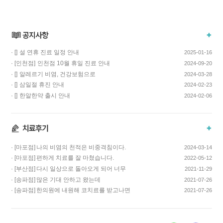
· []
설 연휴 진료 일정 안내
2025-01-16
· [인천점]
인천점 10월 휴일 진료 안내
2024-09-20
· []
알레르기 비염, 건강보험으로
2024-03-28
치료하고 비용…
· []
삼일절 휴진 안내
2024-02-23
· []
한알한약 출시 안내
2024-02-06
· [마포점]
나의 비염의 천적은 비중격침이다.
2024-03-14
· [마포점]
편하게 치료를 잘 마쳤습니다.
2022-05-12
· [부산점]
다시 일상으로 돌아오게 되어 너무
2021-11-29
기쁩니다…
· [송파점]
많은 기대 안하고 왔는데
2021-07-26
코스요리처럼 이어…
· [송파점]
한의원에 내원해 코치료를 받고나면
2021-07-26
증상이 …