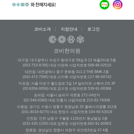
코비소개
지점안내
로그인
코비한의원
대구점: 대구광역시 수성구 동대구로 59길 8-12 애플2타워 5층
(053-753-9795) 대표:이판제 사업자번호:508-96-02510
대전점: 대전광역시 중구 문화동 311-2 THE BMK 2층
(042-472-7585) 대표:소미혜 사업자번호:117-96-04743
마포점: 서울 마포구 월드컵로 3길 14 딜라이트 스퀘어 2차 3F
(02-6356-0056) 대표:김수정 사업자번호:539-91-00388
송파점: 서울시 송파구 석촌동 272-24번지
(02-548-0380) 대표:안홍식 사업자번호:215-92-78309
수원점: 경기도 수원시 영통구 청명남로 25 클래시아영통 312호
(031-8019-8275) 대표:한정수 사업자번호:104-90-53019
인천점: 인천 남동구 구월동 1126번지 동남빌딩 2층
(032-435-1200) 대표:임현정 사업자번호:662-91-00903
창원점: 경상남도 창원시 의창구 의안로2번길 37 4층