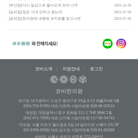
· [부산점]
다시 일상으로 돌아오게 되어 너무
2021-11-29
기쁩니다…
· [송파점]
많은 기대 안하고 왔는데
2021-07-26
코스요리처럼 이어…
· [송파점]
한의원에 내원해 코치료를 받고나면
2021-07-26
증상이 …
코비소개
지점안내
로그인
코비한의원
대구점: 대구광역시 수성구 동대구로 59길 8-12 애플2타워 5층
(053-753-9795) 대표:이판제 사업자번호:508-96-02510
대전점: 대전광역시 중구 문화동 311-2 THE BMK 2층
(042-472-7585) 대표:소미혜 사업자번호:117-96-04743
마포점: 서울 마포구 월드컵로 3길 14 딜라이트 스퀘어 2차 3F
(02-6356-0056) 대표:김수정 사업자번호:539-91-00388
송파점: 서울시 송파구 석촌동 272-24번지