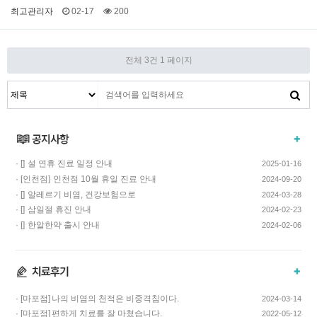
최고관리자
02-17
200
전체 3건
1 페이지
· []
설 연휴 진료 일정 안내
2025-01-16
· [인천점]
인천점 10월 휴일 진료 안내
2024-09-20
· []
알레르기 비염, 건강보험으로
2024-03-28
치료하고 비용…
· []
삼일절 휴진 안내
2024-02-23
· []
한알한약 출시 안내
2024-02-06
· [마포점]
나의 비염의 천적은 비중격침이다.
2024-03-14
· [마포점]
편하게 치료를 잘 마쳤습니다.
2022-05-12