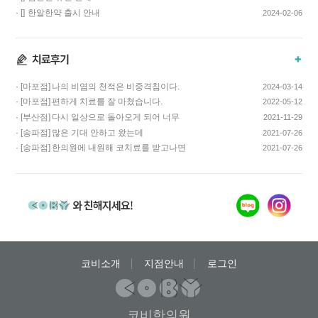
· []
한알한약 출시 안내
2024-02-06
· [마포점]
나의 비염의 천적은 비중격침이다.
2024-03-14
· [마포점]
편하게 치료를 잘 마쳤습니다.
2022-05-12
· [부산점]
다시 일상으로 돌아오게 되어 너무
2021-11-29
기쁩니다…
· [송파점]
많은 기대 안하고 왔는데
2021-07-26
코스요리처럼 이어…
· [송파점]
한의원에 내원해 코치료를 받고나면
2021-07-26
증상이 …
코비소개
지점안내
로그인
코비한의원