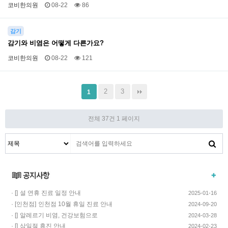
코비한의원
08-22
86
감기
감기와 비염은 어떻게 다른가요?
코비한의원
08-22
121
2
3
1
전체 37건
1 페이지
· []
설 연휴 진료 일정 안내
2025-01-16
· [인천점]
인천점 10월 휴일 진료 안내
2024-09-20
· []
알레르기 비염, 건강보험으로
2024-03-28
치료하고 비용…
· []
삼일절 휴진 안내
2024-02-23