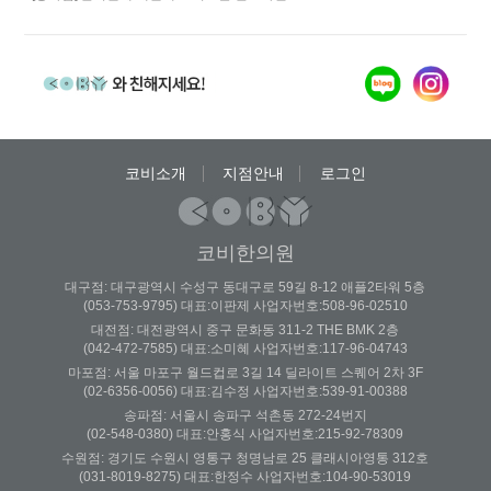
증상이 …
코비소개
지점안내
로그인
코비한의원
대구점: 대구광역시 수성구 동대구로 59길 8-12 애플2타워 5층
(053-753-9795) 대표:이판제 사업자번호:508-96-02510
대전점: 대전광역시 중구 문화동 311-2 THE BMK 2층
(042-472-7585) 대표:소미혜 사업자번호:117-96-04743
마포점: 서울 마포구 월드컵로 3길 14 딜라이트 스퀘어 2차 3F
(02-6356-0056) 대표:김수정 사업자번호:539-91-00388
송파점: 서울시 송파구 석촌동 272-24번지
(02-548-0380) 대표:안홍식 사업자번호:215-92-78309
수원점: 경기도 수원시 영통구 청명남로 25 클래시아영통 312호
(031-8019-8275) 대표:한정수 사업자번호:104-90-53019