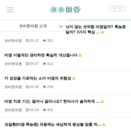
회
로그인
원
로
그
코비한의원 소개
낫지 않는 코막힘 비염일까? 축농증
인
일까? 3가지 핵심 …
코비한의원
05-12
391
비염 이렇게만 관리하면 확실히 개선됩니다
코비한의원
05-07
412
키 성장을 가로막는 소아 비염의 위험성
코비한의원
04-30
254
비염 치료 기간, 얼마나 걸리나요? 한의사가 솔직하게 …
코비한의원
04-24
403
코질환(비염·축농증) 외용제는 세심하게 증상별 맞춤 처…