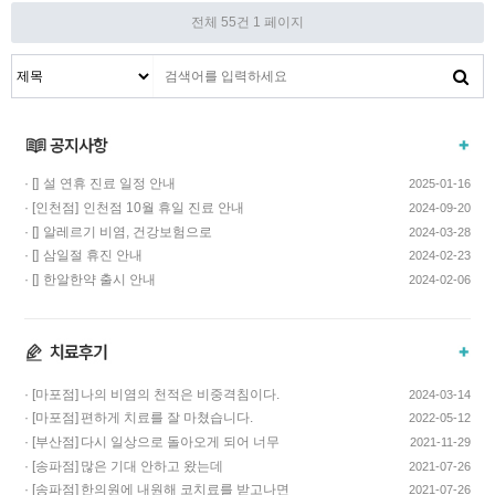
전체 55건
1 페이지
· []
설 연휴 진료 일정 안내
2025-01-16
· [인천점]
인천점 10월 휴일 진료 안내
2024-09-20
· []
알레르기 비염, 건강보험으로
2024-03-28
치료하고 비용…
· []
삼일절 휴진 안내
2024-02-23
· []
한알한약 출시 안내
2024-02-06
· [마포점]
나의 비염의 천적은 비중격침이다.
2024-03-14
· [마포점]
편하게 치료를 잘 마쳤습니다.
2022-05-12
· [부산점]
다시 일상으로 돌아오게 되어 너무
2021-11-29
기쁩니다…
· [송파점]
많은 기대 안하고 왔는데
2021-07-26
코스요리처럼 이어…
· [송파점]
한의원에 내원해 코치료를 받고나면
2021-07-26