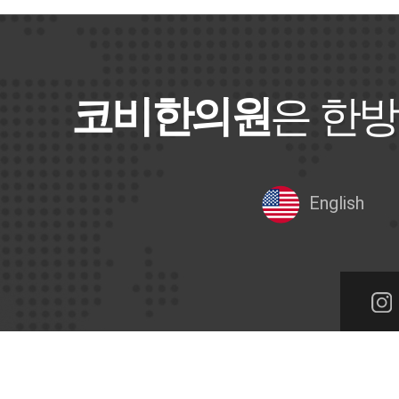
코비한의원
은 한방
English