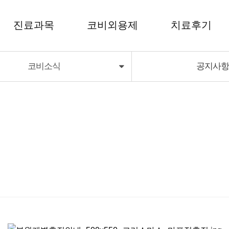
진료과목
코비외용제
치료후기
코비소식
공지사
코비외용제
치료후기
코비딜라이트