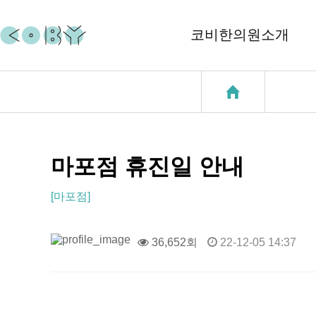
코비한의원소개
코비소개
코질환
지점소개
코골이
중이염
마포점 휴진일 안내
천식
[마포점]
성장클리닉
36,652회
22-12-05 14:37