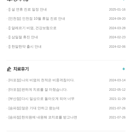
· []
설 연휴 진료 일정 안내
2025-01-16
· [인천점]
인천점 10월 휴일 진료 안내
2024-09-20
· []
알레르기 비염, 건강보험으로
2024-03-28
치료하고 비용…
· []
삼일절 휴진 안내
2024-02-23
· []
한알한약 출시 안내
2024-02-06
· [마포점]
나의 비염의 천적은 비중격침이다.
2024-03-14
· [마포점]
편하게 치료를 잘 마쳤습니다.
2022-05-12
· [부산점]
다시 일상으로 돌아오게 되어 너무
2021-11-29
기쁩니다…
· [송파점]
많은 기대 안하고 왔는데
2021-07-26
코스요리처럼 이어…
· [송파점]
한의원에 내원해 코치료를 받고나면
2021-07-26
증상이 …