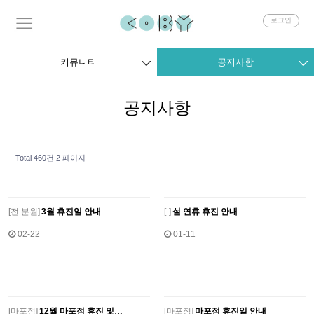
회
로그인
원
로
그
커뮤니티
공지사항
인
공지사항
Total 460건
2 페이지
[
전 분원]
3월 휴진일 안내
[
-]
설 연휴 휴진 안내
02-22
01-11
[
마포점]
12월 마포점 휴진 및…
[
마포점]
마포점 휴진일 안내