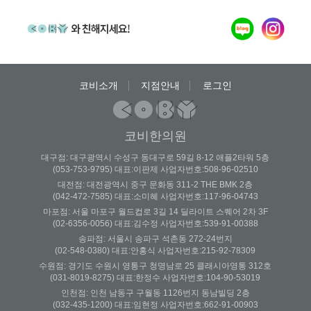
코비소개
지점안내
로그인
코비한의원
대구점: 대구광역시 수성구 동대구로 59길 8-12 애플2타워 5층
(053-753-9795) 대표:이판제 사업자번호:508-96-02510
대전점: 대전광역시 중구 문화동 311-2 THE BMK 2층
(042-472-7585) 대표:소미혜 사업자번호:117-96-04743
마포점: 서울 마포구 월드컵로 3길 14 딜라이트 스퀘어 2차 3F
(02-6356-0056) 대표:김수정 사업자번호:539-91-00388
송파점: 서울시 송파구 석촌동 272-24번지
(02-548-0380) 대표:안홍식 사업자번호:215-92-78309
수원점: 경기도 수원시 영통구 청명남로 25 클래시아영통 312호
(031-8019-8275) 대표:한정수 사업자번호:104-90-53019
인천점: 인천 남동구 구월동 1126번지 동남빌딩 2층
(032-435-1200) 대표:임현정 사업자번호:662-91-00903