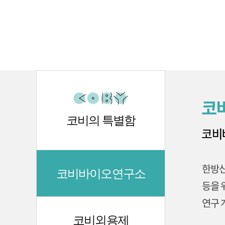
맨끝
코비의 특별함
코비바이오연구소
코비외용제