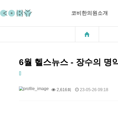
코비한의원소개
코비소개
코질환
지점소개
코골이
중이염
6월 헬스뉴스 - 장수의 명
천식
[]
성장클리닉
2,616회
23-05-26 09:18