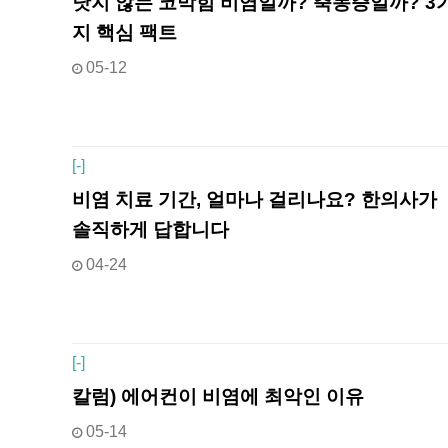
낫지 않는 코막힘 비염일까? 축농증일까? 3
지 핵심 팩트
05-12
[
-]
비염 치료 기간, 얼마나 걸리나요? 한의사가
솔직하게 답합니다
04-24
[
-]
칼럼) 에어컨이 비염에 최악인 이유
05-14