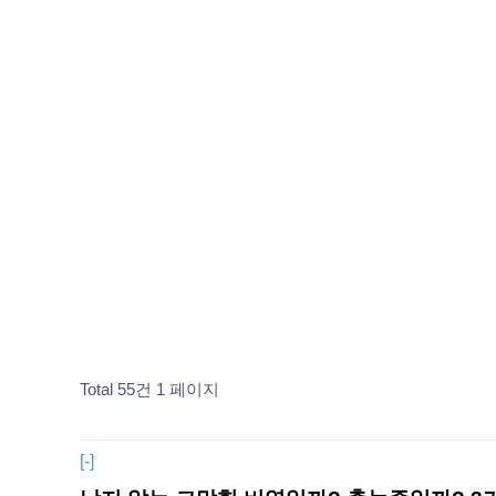
Total 55건
1 페이지
[
-]