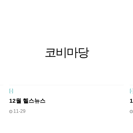
코비마당
[
-]
[
-
12월 헬스뉴스
11-29