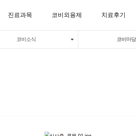
진료과목
코비외용제
치료후기
코비소식
코비마
코비외용제
치료후기
코비딜라이트