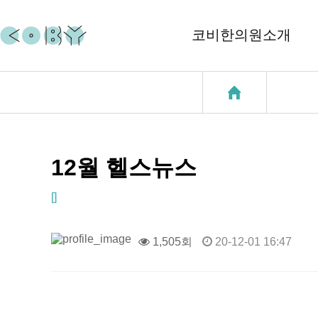
코비한의원소개
코비소개
코질환
지점소개
코골이
중이염
12월 헬스뉴스
천식
[]
성장클리닉
1,505회
20-12-01 16:47