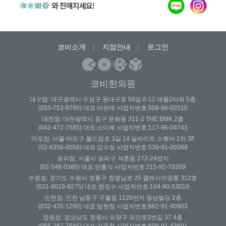
코비소개
지점안내
로그인
코비한의원
대구점: 대구광역시 수성구 동대구로 59길 8-12 애플2타워 5층
(053-753-9795) 대표:이판제 사업자번호:508-96-02510
대전점: 대전광역시 중구 문화동 311-2 THE BMK 2층
(042-472-7585) 대표:소미혜 사업자번호:117-96-04743
마포점: 서울 마포구 월드컵로 3길 14 딜라이트 스퀘어 2차 3F
(02-6356-0056) 대표:김수정 사업자번호:539-91-00388
송파점: 서울시 송파구 석촌동 272-24번지
(02-548-0380) 대표:안홍식 사업자번호:215-92-78309
수원점: 경기도 수원시 영통구 청명남로 25 클래시아영통 312호
(031-8019-8275) 대표:한정수 사업자번호:104-90-53019
인천점: 인천 남동구 구월동 1126번지 동남빌딩 2층
(032-435-1200) 대표:임현정 사업자번호:662-91-00903
창원점: 경상남도 창원시 의창구 의안로2번길 37 4층
(055-287-7585) 대표:김종철 사업자번호:609-91-43691