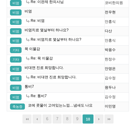
Re: 이판제 한의사님
코비한의원
비염
비염
전우현
비염
Re: 비염
안홍식
비염
비염치료 몇살부터 하나요?
다산
비염
Re: 비염치료 몇살부터 하나요?
안홍식
비염
목 이물감
박용수
기타
Re: 목 이물감
한정수
기타
비대면 진료 희망합니다.
안영은
비염
Re: 비대면 진료 희망합니다.
김수정
비염
통비7
원두나
비염
Re: 통비7
김수정
비염
코에 콧물이 고여있는느낌....냄새도 나요
이민영
축농증
6
7
8
9
10