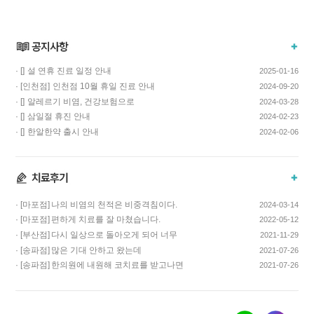
· []
설 연휴 진료 일정 안내
2025-01-16
· [인천점]
인천점 10월 휴일 진료 안내
2024-09-20
· []
알레르기 비염, 건강보험으로
2024-03-28
치료하고 비용…
· []
삼일절 휴진 안내
2024-02-23
· []
한알한약 출시 안내
2024-02-06
· [마포점]
나의 비염의 천적은 비중격침이다.
2024-03-14
· [마포점]
편하게 치료를 잘 마쳤습니다.
2022-05-12
· [부산점]
다시 일상으로 돌아오게 되어 너무
2021-11-29
기쁩니다…
· [송파점]
많은 기대 안하고 왔는데
2021-07-26
코스요리처럼 이어…
· [송파점]
한의원에 내원해 코치료를 받고나면
2021-07-26
증상이 …