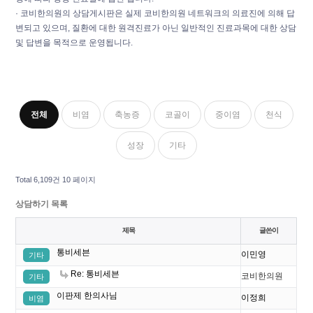
· 코비한의원의 상담게시판은 실제 코비한의원 네트워크의 의료진에 의해 답
변되고 있으며, 질환에 대한 원격진료가 아닌 일반적인 진료과목에 대한 상담
및 답변을 목적으로 운영됩니다.
전체
비염
축농증
코골이
중이염
천식
성장
기타
Total 6,109건
10 페이지
상담하기 목록
제목
글쓴이
통비세븐
이민영
기타
Re: 통비세븐
코비한의원
기타
이판제 한의사님
이정희
비염