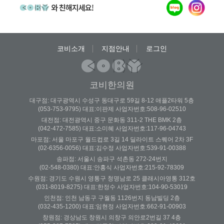
코비소개
지점안내
로그인
코비한의원
대구점: 대구광역시 수성구 동대구로 59길 8-12 애플2타워 5층
(053-753-9795) 대표:이판제 사업자번호:508-96-02510
대전점: 대전광역시 중구 문화동 311-2 THE BMK 2층
(042-472-7585) 대표:소미혜 사업자번호:117-96-04743
마포점: 서울 마포구 월드컵로 3길 14 딜라이트 스퀘어 2차 3F
(02-6356-0056) 대표:김수정 사업자번호:539-91-00388
송파점: 서울시 송파구 석촌동 272-24번지
(02-548-0380) 대표:안홍식 사업자번호:215-92-78309
수원점: 경기도 수원시 영통구 청명남로 25 클래시아영통 312호
(031-8019-8275) 대표:한정수 사업자번호:104-90-53019
인천점: 인천 남동구 구월동 1126번지 동남빌딩 2층
(032-435-1200) 대표:임현정 사업자번호:662-91-00903
창원점: 경상남도 창원시 의창구 의안로2번길 37 4층