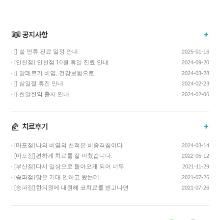
· []
설 연휴 진료 일정 안내
2025-01-16
· [인천점]
인천점 10월 휴일 진료 안내
2024-09-20
· []
알레르기 비염, 건강보험으로
2024-03-28
치료하고 비용…
· []
삼일절 휴진 안내
2024-02-23
· []
한알한약 출시 안내
2024-02-06
· [마포점]
나의 비염의 천적은 비중격침이다.
2024-03-14
· [마포점]
편하게 치료를 잘 마쳤습니다.
2022-05-12
· [부산점]
다시 일상으로 돌아오게 되어 너무
2021-11-29
기쁩니다…
· [송파점]
많은 기대 안하고 왔는데
2021-07-26
코스요리처럼 이어…
· [송파점]
한의원에 내원해 코치료를 받고나면
2021-07-26
증상이 …