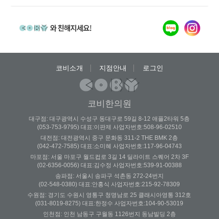
코비소개
지점안내
로그인
코비한의원
대구점: 대구광역시 수성구 동대구로 59길 8-12 애플2타워 5층
(053-753-9795) 대표:이판제 사업자번호:508-96-02510
대전점: 대전광역시 중구 문화동 311-2 THE BMK 2층
(042-472-7585) 대표:소미혜 사업자번호:117-96-04743
마포점: 서울 마포구 월드컵로 3길 14 딜라이트 스퀘어 2차 3F
(02-6356-0056) 대표:김수정 사업자번호:539-91-00388
송파점: 서울시 송파구 석촌동 272-24번지
(02-548-0380) 대표:안홍식 사업자번호:215-92-78309
수원점: 경기도 수원시 영통구 청명남로 25 클래시아영통 312호
(031-8019-8275) 대표:한정수 사업자번호:104-90-53019
인천점: 인천 남동구 구월동 1126번지 동남빌딩 2층