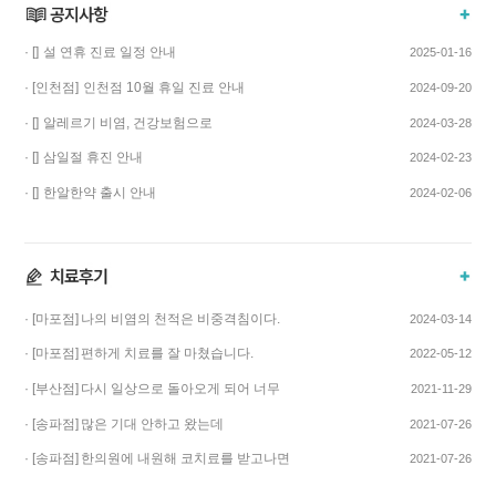
· []
설 연휴 진료 일정 안내
2025-01-16
· [인천점]
인천점 10월 휴일 진료 안내
2024-09-20
· []
알레르기 비염, 건강보험으로
2024-03-28
치료하고 비용…
· []
삼일절 휴진 안내
2024-02-23
· []
한알한약 출시 안내
2024-02-06
· [마포점]
나의 비염의 천적은 비중격침이다.
2024-03-14
· [마포점]
편하게 치료를 잘 마쳤습니다.
2022-05-12
· [부산점]
다시 일상으로 돌아오게 되어 너무
2021-11-29
기쁩니다…
· [송파점]
많은 기대 안하고 왔는데
2021-07-26
코스요리처럼 이어…
· [송파점]
한의원에 내원해 코치료를 받고나면
2021-07-26
증상이 …