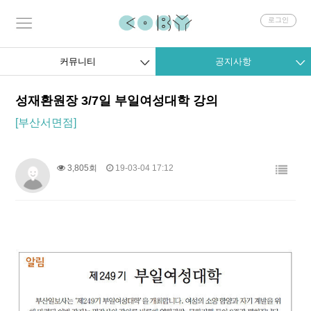
회
로그인
원
로
그
커뮤니티
공지사항
인
성재환원장 3/7일 부일여성대학 강의
[부산서면점]
3,805회
19-03-04 17:12