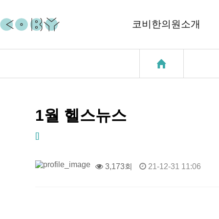
코비한의원소개
코비소개
코질환
지점소개
코골이
중이염
1월 헬스뉴스
천식
[]
성장클리닉
3,173회
21-12-31 11:06