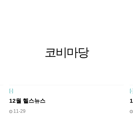
코비마당
[
-]
[
-
12월 헬스뉴스
11-29