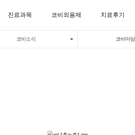
진료과목
코비외용제
치료후기
코비소식
코비마
코비외용제
치료후기
코비딜라이트