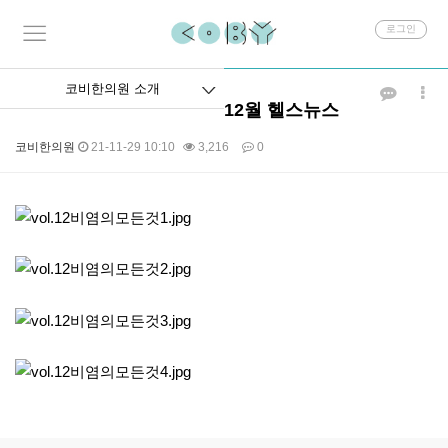
회
로그인
원
로
그
코비한의원 소개
인
12월 헬스뉴스
코비한의원
21-11-29 10:10
3,216
0
본문