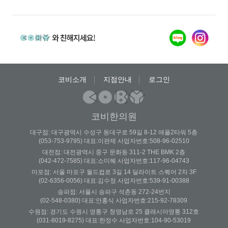
증상이 …
코비소개
지점안내
로그인
코비한의원
대구점: 대구광역시 수성구 동대구로 59길 8-12 애플2타워 5층
(053-753-9795) 대표:이판제 사업자번호:508-96-02510
대전점: 대전광역시 중구 문화동 311-2 THE BMK 2층
(042-472-7585) 대표:소미혜 사업자번호:117-96-04743
마포점: 서울 마포구 월드컵로 3길 14 딜라이트 스퀘어 2차 3F
(02-6356-0056) 대표:김수정 사업자번호:539-91-00388
송파점: 서울시 송파구 석촌동 272-24번지
(02-548-0380) 대표:안홍식 사업자번호:215-92-78309
수원점: 경기도 수원시 영통구 청명남로 25 클래시아영통 312호
(031-8019-8275) 대표:한정수 사업자번호:104-90-53019