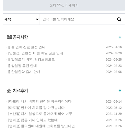
전체 55건
3 페이지
· []
설 연휴 진료 일정 안내
2025-01-16
· [인천점]
인천점 10월 휴일 진료 안내
2024-09-20
· []
알레르기 비염, 건강보험으로
2024-03-28
치료하고 비용…
· []
삼일절 휴진 안내
2024-02-23
· []
한알한약 출시 안내
2024-02-06
· [마포점]
나의 비염의 천적은 비중격침이다.
2024-03-14
· [마포점]
편하게 치료를 잘 마쳤습니다.
2022-05-12
· [부산점]
다시 일상으로 돌아오게 되어 너무
2021-11-29
기쁩니다…
· [송파점]
많은 기대 안하고 왔는데
2021-07-26
코스요리처럼 이어…
· [송파점]
한의원에 내원해 코치료를 받고나면
2021-07-26