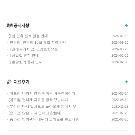
· []
설 연휴 진료 일정 안내
2025-01-16
· [인천점]
인천점 10월 휴일 진료 안내
2024-09-20
· []
알레르기 비염, 건강보험으로
2024-03-28
치료하고 비용…
· []
삼일절 휴진 안내
2024-02-23
· []
한알한약 출시 안내
2024-02-06
· [마포점]
나의 비염의 천적은 비중격침이다.
2024-03-14
· [마포점]
편하게 치료를 잘 마쳤습니다.
2022-05-12
· [부산점]
다시 일상으로 돌아오게 되어 너무
2021-11-29
기쁩니다…
· [송파점]
많은 기대 안하고 왔는데
2021-07-26
코스요리처럼 이어…
· [송파점]
한의원에 내원해 코치료를 받고나면
2021-07-26
증상이 …