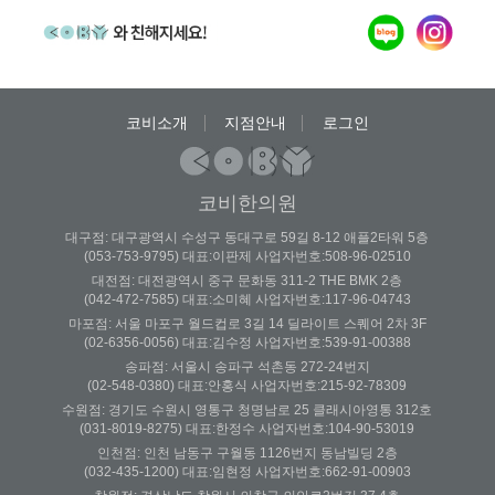
코비소개
지점안내
로그인
코비한의원
대구점: 대구광역시 수성구 동대구로 59길 8-12 애플2타워 5층
(053-753-9795) 대표:이판제 사업자번호:508-96-02510
대전점: 대전광역시 중구 문화동 311-2 THE BMK 2층
(042-472-7585) 대표:소미혜 사업자번호:117-96-04743
마포점: 서울 마포구 월드컵로 3길 14 딜라이트 스퀘어 2차 3F
(02-6356-0056) 대표:김수정 사업자번호:539-91-00388
송파점: 서울시 송파구 석촌동 272-24번지
(02-548-0380) 대표:안홍식 사업자번호:215-92-78309
수원점: 경기도 수원시 영통구 청명남로 25 클래시아영통 312호
(031-8019-8275) 대표:한정수 사업자번호:104-90-53019
인천점: 인천 남동구 구월동 1126번지 동남빌딩 2층
(032-435-1200) 대표:임현정 사업자번호:662-91-00903