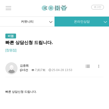
회
로그인
원
로
그
커뮤니티
온라인상담
인
비염
빠른 상담신청 드립니다.
[창원점]
김종휘
0건
7,817회
25-04-28 13:53
빠른 상담신청 드립니다.