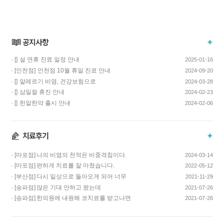
· []
설 연휴 진료 일정 안내
2025-01-16
· [인천점]
인천점 10월 휴일 진료 안내
2024-09-20
· []
알레르기 비염, 건강보험으로
2024-03-28
치료하고 비용…
· []
삼일절 휴진 안내
2024-02-23
· []
한알한약 출시 안내
2024-02-06
· [마포점]
나의 비염의 천적은 비중격침이다.
2024-03-14
· [마포점]
편하게 치료를 잘 마쳤습니다.
2022-05-12
· [부산점]
다시 일상으로 돌아오게 되어 너무
2021-11-29
기쁩니다…
· [송파점]
많은 기대 안하고 왔는데
2021-07-26
코스요리처럼 이어…
· [송파점]
한의원에 내원해 코치료를 받고나면
2021-07-26
증상이 …