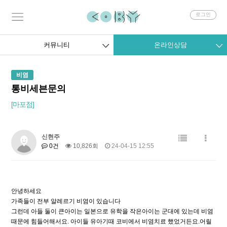
회
로그인
원
로
그
커뮤니티
온라인상담
인
비염
통비세븐문의
[마포점]
신현주
0건
10,826회
24-04-15 12:55
안녕하세요
가족들이 전부 알레르기 비염이 있습니다
그런데 아들 둘이 큰아이는 일본으로 유학을 작은아이는 군대에 있는데 비염
때문에 힘들어해서요. 아이들 유아기때 코비에서 비염치료 했었거든요.어릴