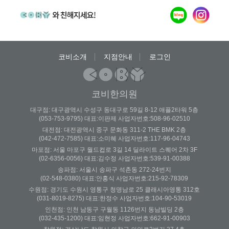
코비소개
지점안내
로그인
코비한의원
대구점: 대구광역시 수성구 동대구로 59길 8-12 애플2타워 5층
(053-753-9795) 대표:이판제 사업자번호:508-96-02510
대전점: 대전광역시 중구 문화동 311-2 THE BMK 2층
(042-472-7585) 대표:소미혜 사업자번호:117-96-04743
마포점: 서울 마포구 월드컵로 3길 14 딜라이트 스퀘어 2차 3F
(02-6356-0056) 대표:김수정 사업자번호:539-91-00388
송파점: 서울시 송파구 석촌동 272-24번지
(02-548-0380) 대표:안홍식 사업자번호:215-92-78309
수원점: 경기도 수원시 영통구 청명남로 25 클래시아영통 312호
(031-8019-8275) 대표:한정수 사업자번호:104-90-53019
인천점: 인천 남동구 구월동 1126번지 동남빌딩 2층
(032-435-1200) 대표:임현정 사업자번호:662-91-00903