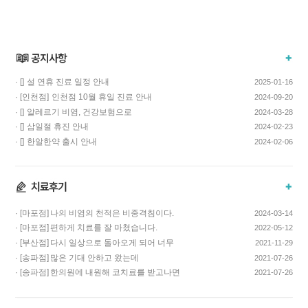
· []
설 연휴 진료 일정 안내
2025-01-16
· [인천점]
인천점 10월 휴일 진료 안내
2024-09-20
· []
알레르기 비염, 건강보험으로
2024-03-28
치료하고 비용…
· []
삼일절 휴진 안내
2024-02-23
· []
한알한약 출시 안내
2024-02-06
· [마포점]
나의 비염의 천적은 비중격침이다.
2024-03-14
· [마포점]
편하게 치료를 잘 마쳤습니다.
2022-05-12
· [부산점]
다시 일상으로 돌아오게 되어 너무
2021-11-29
기쁩니다…
· [송파점]
많은 기대 안하고 왔는데
2021-07-26
코스요리처럼 이어…
· [송파점]
한의원에 내원해 코치료를 받고나면
2021-07-26
증상이 …