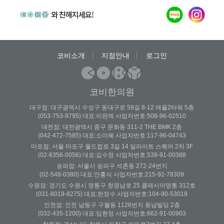
코비소개
지점안내
로그인
코비한의원
대구점: 대구광역시 수성구 동대구로 59길 8-12 애플2타워 5층
(053-753-9795) 대표:이판제 사업자번호:508-96-02510
대전점: 대전광역시 중구 문화동 311-2 THE BMK 2층
(042-472-7585) 대표:소미혜 사업자번호:117-96-04743
마포점: 서울 마포구 월드컵로 3길 14 딜라이트 스퀘어 2차 3F
(02-6356-0056) 대표:김수정 사업자번호:539-91-00388
송파점: 서울시 송파구 석촌동 272-24번지
(02-548-0380) 대표:안홍식 사업자번호:215-92-78309
수원점: 경기도 수원시 영통구 청명남로 25 클래시아영통 312호
(031-8019-8275) 대표:한정수 사업자번호:104-90-53019
인천점: 인천 남동구 구월동 1126번지 동남빌딩 2층
(032-435-1200) 대표:임현정 사업자번호:662-91-00903