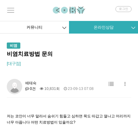
회
로그인
원
로
그
커뮤니티
온라인상담
인
비염
비염치료방법 문의
[대구점]
배태숙
0건
10,831회
23-09-13 07:08
저는 코안이 너무 말라서 숨쉬기 힘들고 심하면 목도 따갑고 열나고 머리까지
너무 아픕니다 어떤 치료방법이 있을까요?