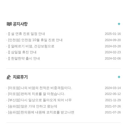
· []
설 연휴 진료 일정 안내
2025-01-16
· [인천점]
인천점 10월 휴일 진료 안내
2024-09-20
· []
알레르기 비염, 건강보험으로
2024-03-28
치료하고 비용…
· []
삼일절 휴진 안내
2024-02-23
· []
한알한약 출시 안내
2024-02-06
· [마포점]
나의 비염의 천적은 비중격침이다.
2024-03-14
· [마포점]
편하게 치료를 잘 마쳤습니다.
2022-05-12
· [부산점]
다시 일상으로 돌아오게 되어 너무
2021-11-29
기쁩니다…
· [송파점]
많은 기대 안하고 왔는데
2021-07-26
코스요리처럼 이어…
· [송파점]
한의원에 내원해 코치료를 받고나면
2021-07-26
증상이 …