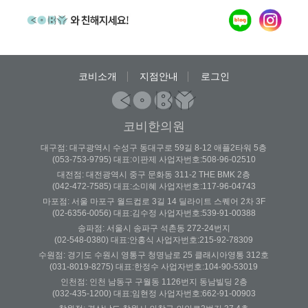
코비소개
지점안내
로그인
코비한의원
대구점: 대구광역시 수성구 동대구로 59길 8-12 애플2타워 5층
(053-753-9795) 대표:이판제 사업자번호:508-96-02510
대전점: 대전광역시 중구 문화동 311-2 THE BMK 2층
(042-472-7585) 대표:소미혜 사업자번호:117-96-04743
마포점: 서울 마포구 월드컵로 3길 14 딜라이트 스퀘어 2차 3F
(02-6356-0056) 대표:김수정 사업자번호:539-91-00388
송파점: 서울시 송파구 석촌동 272-24번지
(02-548-0380) 대표:안홍식 사업자번호:215-92-78309
수원점: 경기도 수원시 영통구 청명남로 25 클래시아영통 312호
(031-8019-8275) 대표:한정수 사업자번호:104-90-53019
인천점: 인천 남동구 구월동 1126번지 동남빌딩 2층
(032-435-1200) 대표:임현정 사업자번호:662-91-00903