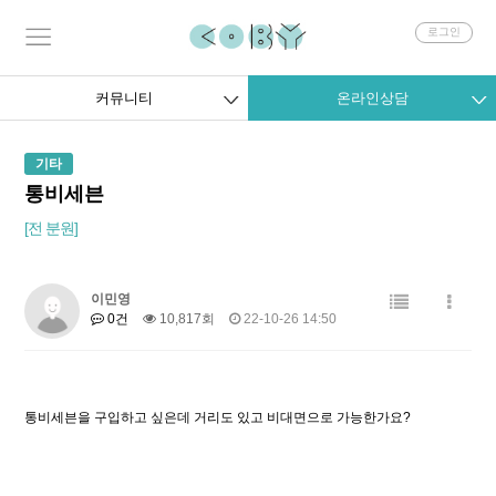
회
로그인
원
로
그
커뮤니티
온라인상담
인
기타
통비세븐
[전 분원]
이민영
0건
10,817회
22-10-26 14:50
통비세븐을 구입하고 싶은데 거리도 있고 비대면으로 가능한가요?