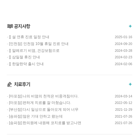
· []
설 연휴 진료 일정 안내
2025-01-16
· [인천점]
인천점 10월 휴일 진료 안내
2024-09-20
· []
알레르기 비염, 건강보험으로
2024-03-28
치료하고 비용…
· []
삼일절 휴진 안내
2024-02-23
· []
한알한약 출시 안내
2024-02-06
· [마포점]
나의 비염의 천적은 비중격침이다.
2024-03-14
· [마포점]
편하게 치료를 잘 마쳤습니다.
2022-05-12
· [부산점]
다시 일상으로 돌아오게 되어 너무
2021-11-29
기쁩니다…
· [송파점]
많은 기대 안하고 왔는데
2021-07-26
코스요리처럼 이어…
· [송파점]
한의원에 내원해 코치료를 받고나면
2021-07-26
증상이 …