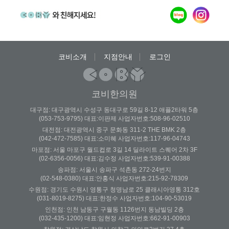
코비소개
지점안내
로그인
코비한의원
대구점: 대구광역시 수성구 동대구로 59길 8-12 애플2타워 5층
(053-753-9795) 대표:이판제 사업자번호:508-96-02510
대전점: 대전광역시 중구 문화동 311-2 THE BMK 2층
(042-472-7585) 대표:소미혜 사업자번호:117-96-04743
마포점: 서울 마포구 월드컵로 3길 14 딜라이트 스퀘어 2차 3F
(02-6356-0056) 대표:김수정 사업자번호:539-91-00388
송파점: 서울시 송파구 석촌동 272-24번지
(02-548-0380) 대표:안홍식 사업자번호:215-92-78309
수원점: 경기도 수원시 영통구 청명남로 25 클래시아영통 312호
(031-8019-8275) 대표:한정수 사업자번호:104-90-53019
인천점: 인천 남동구 구월동 1126번지 동남빌딩 2층
(032-435-1200) 대표:임현정 사업자번호:662-91-00903