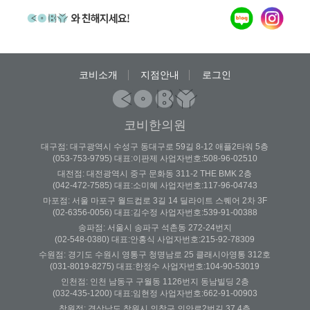
코비소개
지점안내
로그인
코비한의원
대구점: 대구광역시 수성구 동대구로 59길 8-12 애플2타워 5층
(053-753-9795) 대표:이판제 사업자번호:508-96-02510
대전점: 대전광역시 중구 문화동 311-2 THE BMK 2층
(042-472-7585) 대표:소미혜 사업자번호:117-96-04743
마포점: 서울 마포구 월드컵로 3길 14 딜라이트 스퀘어 2차 3F
(02-6356-0056) 대표:김수정 사업자번호:539-91-00388
송파점: 서울시 송파구 석촌동 272-24번지
(02-548-0380) 대표:안홍식 사업자번호:215-92-78309
수원점: 경기도 수원시 영통구 청명남로 25 클래시아영통 312호
(031-8019-8275) 대표:한정수 사업자번호:104-90-53019
인천점: 인천 남동구 구월동 1126번지 동남빌딩 2층
(032-435-1200) 대표:임현정 사업자번호:662-91-00903
창원점: 경상남도 창원시 의창구 의안로2번길 37 4층