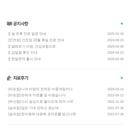
· []
설 연휴 진료 일정 안내
2025-01-16
· [인천점]
인천점 10월 휴일 진료 안내
2024-09-20
· []
알레르기 비염, 건강보험으로
2024-03-28
치료하고 비용…
· []
삼일절 휴진 안내
2024-02-23
· []
한알한약 출시 안내
2024-02-06
· [마포점]
나의 비염의 천적은 비중격침이다.
2024-03-14
· [마포점]
편하게 치료를 잘 마쳤습니다.
2022-05-12
· [부산점]
다시 일상으로 돌아오게 되어 너무
2021-11-29
기쁩니다…
· [송파점]
많은 기대 안하고 왔는데
2021-07-26
코스요리처럼 이어…
· [송파점]
한의원에 내원해 코치료를 받고나면
2021-07-26
증상이 …