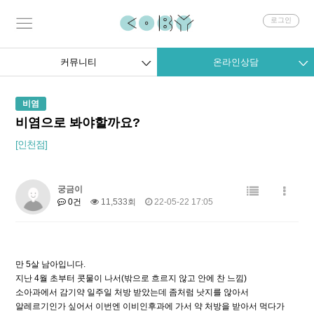
회
로그인
원
로
그
커뮤니티
온라인상담
인
비염
비염으로 봐야할까요?
[인천점]
궁금이
0건
11,533회
22-05-22 17:05
만 5살 남아입니다.
지난 4월 초부터 콧물이 나서(밖으로 흐르지 않고 안에 찬 느낌)
소아과에서 감기약 일주일 처방 받았는데 좀처럼 낫지를 않아서
알레르기인가 싶어서 이번엔 이비인후과에 가서 약 처방을 받아서 먹다가