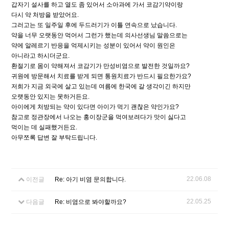
갑자기 설사를 하고 열도 좀 있어서 소아과에 가서 코감기약이랑
다시 약 처방을 받았어요.
그러고는 또 일주일 후에 두드러기가 이틀 연속으로 났습니다.
약을 너무 오랫동안 먹어서 그런가 했는데 의사선생님 말씀으로는
약에 알레르기 반응을 억제시키는 성분이 있어서 약이 원인은
아니라고 하시더군요.
환절기로 몸이 약해져서 코감기가 만성비염으로 발전한 것일까요?
귀원에 방문해서 치료를 받게 되면 통원치료가 반드시 필요한가요?
저희가 지금 외국에 살고 있는데 여름에 한국에 갈 생각이긴 하지만
오랫동안 있지는 못하거든요.
아이에게 처방되는 약이 있다면 아이가 먹기 괜찮은 약인가요?
참고로 정관장에서 나오는 홍이장군을 먹여보려다가 맛이 싫다고
먹이는 데 실패했거든요.
아무쪼록 답변 잘 부탁드립니다.
22.06.08
이전글
Re: 아기 비염 문의합니다.
22.05.25
다음글
Re: 비염으로 봐야할까요?