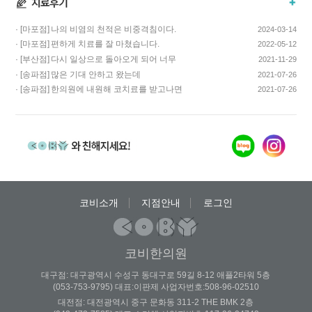
· [마포점]
나의 비염의 천적은 비중격침이다.
2024-03-14
· [마포점]
편하게 치료를 잘 마쳤습니다.
2022-05-12
· [부산점]
다시 일상으로 돌아오게 되어 너무
2021-11-29
기쁩니다…
· [송파점]
많은 기대 안하고 왔는데
2021-07-26
코스요리처럼 이어…
· [송파점]
한의원에 내원해 코치료를 받고나면
2021-07-26
증상이 …
코비소개
지점안내
로그인
코비한의원
대구점: 대구광역시 수성구 동대구로 59길 8-12 애플2타워 5층
(053-753-9795) 대표:이판제 사업자번호:508-96-02510
대전점: 대전광역시 중구 문화동 311-2 THE BMK 2층