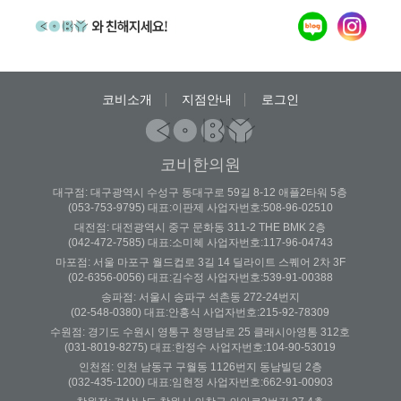
코비소개
지점안내
로그인
코비한의원
대구점: 대구광역시 수성구 동대구로 59길 8-12 애플2타워 5층
(053-753-9795) 대표:이판제 사업자번호:508-96-02510
대전점: 대전광역시 중구 문화동 311-2 THE BMK 2층
(042-472-7585) 대표:소미혜 사업자번호:117-96-04743
마포점: 서울 마포구 월드컵로 3길 14 딜라이트 스퀘어 2차 3F
(02-6356-0056) 대표:김수정 사업자번호:539-91-00388
송파점: 서울시 송파구 석촌동 272-24번지
(02-548-0380) 대표:안홍식 사업자번호:215-92-78309
수원점: 경기도 수원시 영통구 청명남로 25 클래시아영통 312호
(031-8019-8275) 대표:한정수 사업자번호:104-90-53019
인천점: 인천 남동구 구월동 1126번지 동남빌딩 2층
(032-435-1200) 대표:임현정 사업자번호:662-91-00903