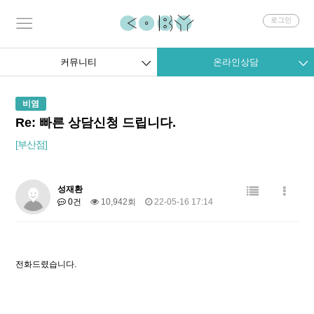
회
로그인
원
로
그
커뮤니티
온라인상담
인
비염
Re: 빠른 상담신청 드립니다.
[부산점]
성재환
0건
10,942회
22-05-16 17:14
전화드렸습니다.