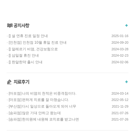
· []
설 연휴 진료 일정 안내
2025-01-16
· [인천점]
인천점 10월 휴일 진료 안내
2024-09-20
· []
알레르기 비염, 건강보험으로
2024-03-28
치료하고 비용…
· []
삼일절 휴진 안내
2024-02-23
· []
한알한약 출시 안내
2024-02-06
· [마포점]
나의 비염의 천적은 비중격침이다.
2024-03-14
· [마포점]
편하게 치료를 잘 마쳤습니다.
2022-05-12
· [부산점]
다시 일상으로 돌아오게 되어 너무
2021-11-29
기쁩니다…
· [송파점]
많은 기대 안하고 왔는데
2021-07-26
코스요리처럼 이어…
· [송파점]
한의원에 내원해 코치료를 받고나면
2021-07-26
증상이 …