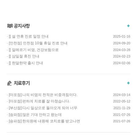
· []
설 연휴 진료 일정 안내
2025-01-16
· [인천점]
인천점 10월 휴일 진료 안내
2024-09-20
· []
알레르기 비염, 건강보험으로
2024-03-28
치료하고 비용…
· []
삼일절 휴진 안내
2024-02-23
· []
한알한약 출시 안내
2024-02-06
· [마포점]
나의 비염의 천적은 비중격침이다.
2024-03-14
· [마포점]
편하게 치료를 잘 마쳤습니다.
2022-05-12
· [부산점]
다시 일상으로 돌아오게 되어 너무
2021-11-29
기쁩니다…
· [송파점]
많은 기대 안하고 왔는데
2021-07-26
코스요리처럼 이어…
· [송파점]
한의원에 내원해 코치료를 받고나면
2021-07-26
증상이 …