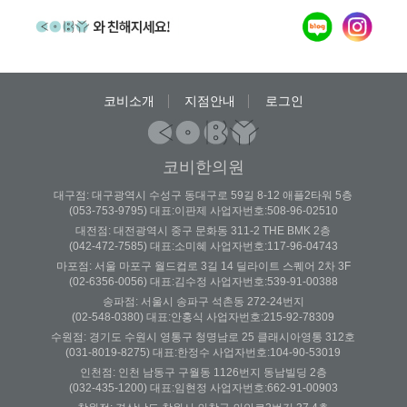
코비소개
지점안내
로그인
코비한의원
대구점: 대구광역시 수성구 동대구로 59길 8-12 애플2타워 5층
(053-753-9795) 대표:이판제 사업자번호:508-96-02510
대전점: 대전광역시 중구 문화동 311-2 THE BMK 2층
(042-472-7585) 대표:소미혜 사업자번호:117-96-04743
마포점: 서울 마포구 월드컵로 3길 14 딜라이트 스퀘어 2차 3F
(02-6356-0056) 대표:김수정 사업자번호:539-91-00388
송파점: 서울시 송파구 석촌동 272-24번지
(02-548-0380) 대표:안홍식 사업자번호:215-92-78309
수원점: 경기도 수원시 영통구 청명남로 25 클래시아영통 312호
(031-8019-8275) 대표:한정수 사업자번호:104-90-53019
인천점: 인천 남동구 구월동 1126번지 동남빌딩 2층
(032-435-1200) 대표:임현정 사업자번호:662-91-00903