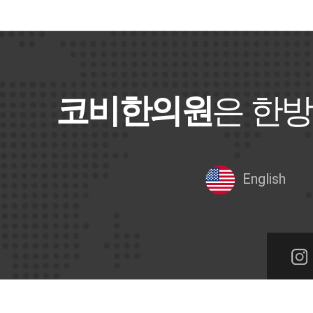
코비한의원
은 한방
English