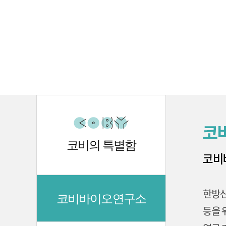
코비의 특별함
코비바이오연구소