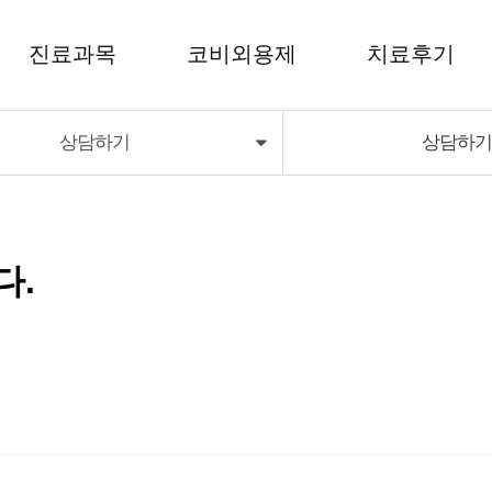
진료과목
코비외용제
치료후기
상담하기
상담하
코비외용제
치료후기
코비딜라이트
다.