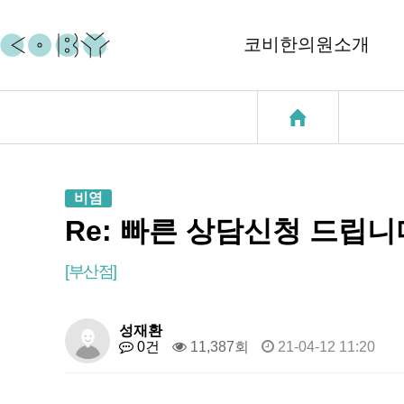
코비한의원소개
코비소개
코질환
지점소개
코골이
비염
중이염
Re: 빠른 상담신청 드립니
천식
[부산점]
성장클리닉
성재환
0건
11,387회
21-04-12 11:20