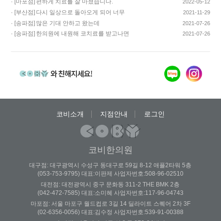
· [마포점]
편하게 치료를 잘 마쳤습니다.
2022-05-12
· [부산점]
다시 일상으로 돌아오게 되어 너무
2021-11-29
기쁩니다…
· [송파점]
많은 기대 안하고 왔는데
2021-07-26
코스요리처럼 이어…
· [송파점]
한의원에 내원해 코치료를 받고나면
2021-07-26
증상이 …
코비소개
지점안내
로그인
코비한의원
대구점: 대구광역시 수성구 동대구로 59길 8-12 애플2타워 5층
(053-753-9795) 대표:이판제 사업자번호:508-96-02510
대전점: 대전광역시 중구 문화동 311-2 THE BMK 2층
(042-472-7585) 대표:소미혜 사업자번호:117-96-04743
마포점: 서울 마포구 월드컵로 3길 14 딜라이트 스퀘어 2차 3F
(02-6356-0056) 대표:김수정 사업자번호:539-91-00388