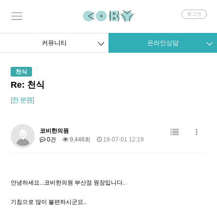
회
로그인
원
로
그
커뮤니티
온라인상담
인
천식
Re: 천식
[전 분원]
코비한의원
0건
9,446회
19-07-01 12:19
안녕하세요...코비한의원 부산점 원장입니다..
기침으로 많이 불편하시군요..