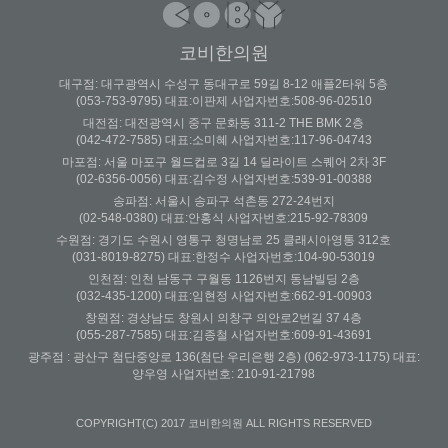
코비한의원
대구점: 대구광역시 수성구 동대구로 59길 8-12 애플2타워 5층
(053-753-9795) 대표:이판제 사업자번호:508-96-02510
대전점: 대전광역시 중구 문화동 311-2 THE BMK 2층
(042-472-7585) 대표:소미혜 사업자번호:117-96-04743
마포점: 서울 마포구 월드컵로 3길 14 딜라이트 스퀘어 2차 3F
(02-6356-0056) 대표:김수정 사업자번호:539-91-00388
송파점: 서울시 송파구 석촌동 272-24번지
(02-548-0380) 대표:안홍식 사업자번호:215-92-78309
수원점: 경기도 수원시 영통구 청명남로 25 클래시아영통 312호
(031-8019-8275) 대표:한정수 사업자번호:104-90-53019
인천점: 인천 남동구 구월동 1126번지 동남빌딩 2층
(032-435-1200) 대표:임현정 사업자번호:662-91-00903
창원점: 경상남도 창원시 의창구 의안로2번길 37 4층
(055-287-7585) 대표:김종철 사업자번호:609-91-43691
광주점 : 광산구 첨단중앙로 136(첨단 우리은행 2층) (062-973-1175) 대표:
양우영 사업자번호: 210-91-21798
COPYRIGHT(C) 2017 코비한의원 ALL RIGHTS RESERVED