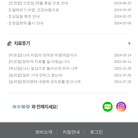
· [인천점]
인천점 10월 휴일 진료 안내
2024-09-20
· []
알레르기 비염, 건강보험으로
2024-03-28
치료하고 비용…
· []
삼일절 휴진 안내
2024-02-23
· []
한알한약 출시 안내
2024-02-06
· [마포점]
나의 비염의 천적은 비중격침이다.
2024-03-14
· [마포점]
편하게 치료를 잘 마쳤습니다.
2022-05-12
· [부산점]
다시 일상으로 돌아오게 되어 너무
2021-11-29
기쁩니다…
· [송파점]
많은 기대 안하고 왔는데
2021-07-26
코스요리처럼 이어…
· [송파점]
한의원에 내원해 코치료를 받고나면
2021-07-26
증상이 …
코비소개
지점안내
로그인