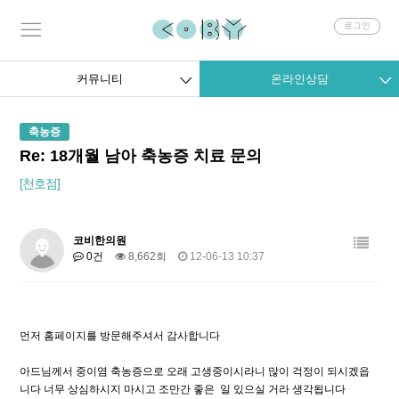
회
로그인
원
로
그
커뮤니티
온라인상담
인
축농증
Re: 18개월 남아 축농증 치료 문의
[천호점]
코비한의원
0건
8,662회
12-06-13 10:37
먼저 홈페이지를 방문해주셔서 감사합니다
아드님께서 중이염 축농증으로 오래 고생중이시라니 많이 걱정이 되시겠읍
니다 너무 상심하시지 마시고 조만간 좋은 일 있으실 거라 생각됩니다