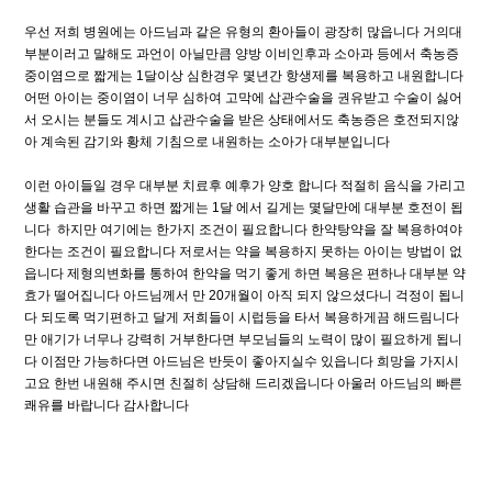
우선 저희 병원에는 아드님과 같은 유형의 환아들이 광장히 많읍니다 거의대
부분이러고 말해도 과언이 아닐만큼 양방 이비인후과 소아과 등에서 축농증
중이염으로 짧게는 1달이상 심한경우 몇년간 항생제를 복용하고 내원합니다
어떤 아이는 중이염이 너무 심하여 고막에 삽관수술을 권유받고 수술이 싫어
서 오시는 분들도 계시고 삽관수술을 받은 상태에서도 축농증은 호전되지않
아 계속된 감기와 황체 기침으로 내원하는 소아가 대부분입니다
이런 아이들일 경우 대부분 치료후 예후가 양호 합니다 적절히 음식을 가리고
생활 습관을 바꾸고 하면 짧게는 1달 에서 길게는 몇달만에 대부분 호전이 됩
니다 하지만 여기에는 한가지 조건이 필요합니다 한약탕약을 잘 복용하여야
한다는 조건이 필요합니다 저로서는 약을 복용하지 못하는 아이는 방법이 없
읍니다 제형의변화를 통하여 한약을 먹기 좋게 하면 복용은 편하나 대부분 약
효가 떨어집니다 아드님께서 만 20개월이 아직 되지 않으셨다니 걱정이 됩니
다 되도록 먹기편하고 달게 저희들이 시럽등을 타서 복용하게끔 해드림니다
만 애기가 너무나 강력히 거부한다면 부모님들의 노력이 많이 필요하게 됩니
다 이점만 가능하다면 아드님은 반듯이 좋아지실수 있읍니다 희망을 가지시
고요 한번 내원해 주시면 친절히 상담해 드리겠읍니다 아울러 아드님의 빠른
쾌유를 바랍니다 감사합니다