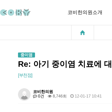
코비한의원소개
코비소개
코질환
지점소개
코골이
중이염
중이염
Re: 아기 중이염 치료에 
천식
[부천점]
성장클리닉
코비한의원
0건
8,746회
12-01-17 10:41