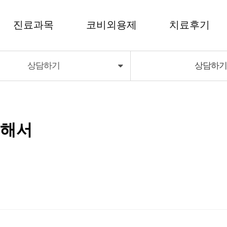
진료과목
코비외용제
치료후기
상담하기
상담하
코비외용제
치료후기
코비딜라이트
대해서