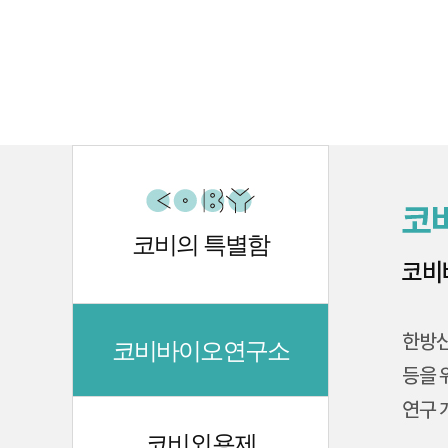
코비의 특별함
코비바이오연구소
코비외용제