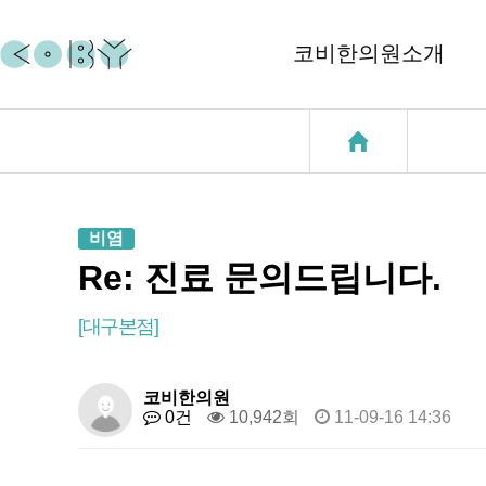
코비한의원소개
코비소개
코질환
지점소개
코골이
비염
중이염
Re: 진료 문의드립니다.
천식
[대구본점]
성장클리닉
코비한의원
0건
10,942회
11-09-16 14:36