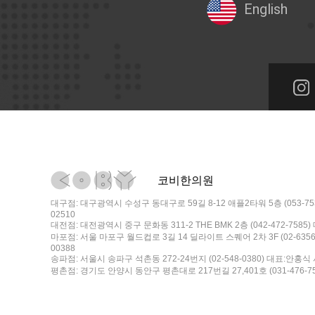
English
코비한의원
대구점: 대구광역시 수성구 동대구로 59길 8-12 애플2타워 5층 (053-753
02510
대전점: 대전광역시 중구 문화동 311-2 THE BMK 2층 (042-472-7585
마포점: 서울 마포구 월드컵로 3길 14 딜라이트 스퀘어 2차 3F (02-6356
00388
송파점: 서울시 송파구 석촌동 272-24번지 (02-548-0380) 대표:안홍식 
평촌점: 경기도 안양시 동안구 평촌대로 217번길 27,401호 (031-476-75