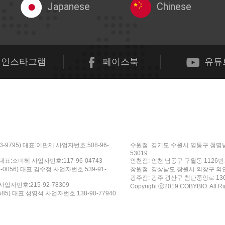
Japanese
Chinese
인스타그램
페이스북
유튜
-9795) 대표:이판제 사업자번호:508-96-
수원점: 경기도 수원시 영통구 청명남로 
53019
) 대표:소미혜 사업자번호:117-96-04743
인천점: 인천 남동구 구월동 1126번지 
-0056) 대표:김수정 사업자번호:539-91-
창원점: 경상남도 창원시 의창구 의안로2번
광주점: 광주 광산구 첨단중앙로 136(첨
사업자번호:215-92-78309
Copyright ⓒ2019 COBYBIO. All Ri
85) 대표:성영석 사업자번호:138-90-77940