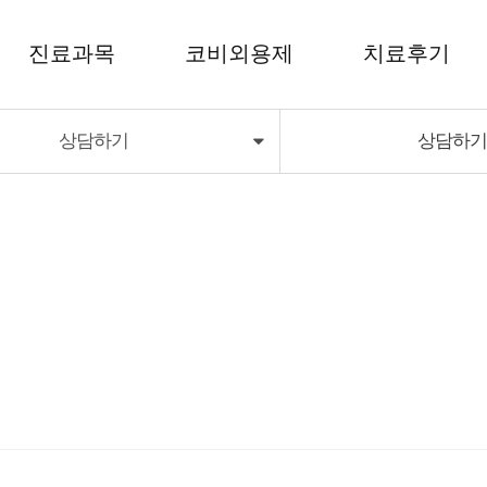
진료과목
코비외용제
치료후기
상담하기
상담하
코비외용제
치료후기
코비딜라이트