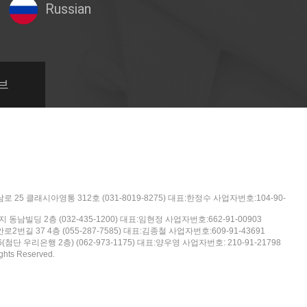
Russian
브
25 클래시아영통 312호 (031-8019-8275) 대표:한정수 사업자번호:104-90-
동남빌딩 2층 (032-435-1200) 대표:임현정 사업자번호:662-91-00903
길 37 4층 (055-287-7585) 대표:김종철 사업자번호:609-91-43691
단 우리은행 2층) (062-973-1175) 대표:양우영 사업자번호: 210-91-21798
ghts Reserved.