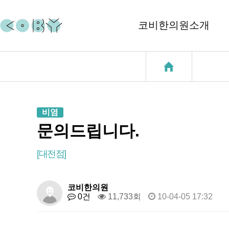
코비한의원소개
코비소개
코질환
지점소개
코골이
비염
중이염
문의드립니다.
천식
[대전점]
성장클리닉
코비한의원
0건
11,733회
10-04-05 17:32