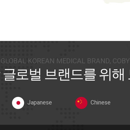
GLOBAL KOREAN MEDICAL BRAND, COBY
 글로벌 브랜드를 위해
Japanese
Chinese