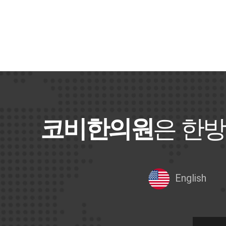
코비한의원
은 한방
English