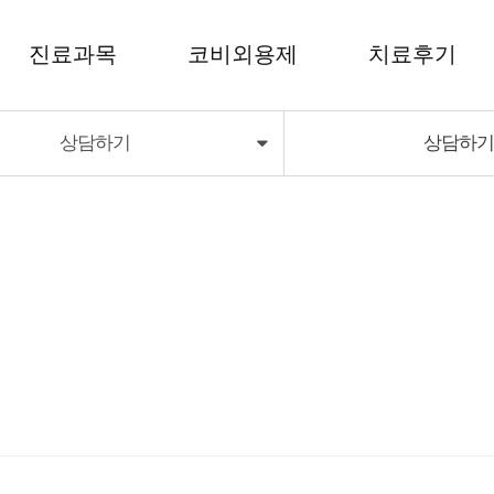
진료과목
코비외용제
치료후기
상담하기
상담하
코비외용제
치료후기
코비딜라이트