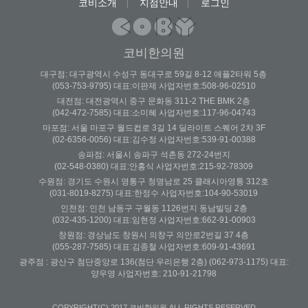
코비소개
지점안내
로그인
코비한의원
대구점: 대구광역시 수성구 동대구로 59길 8-12 애플2타워 5층
(053-753-9795) 대표:이판제 사업자번호:508-96-02510
대전점: 대전광역시 중구 문화동 311-2 THE BMK 2층
(042-472-7585) 대표:소미혜 사업자번호:117-96-04743
마포점: 서울 마포구 월드컵로 3길 14 딜라이트 스퀘어 2차 3F
(02-6356-0056) 대표:김수정 사업자번호:539-91-00388
송파점: 서울시 송파구 석촌동 272-24번지
(02-548-0380) 대표:안홍식 사업자번호:215-92-78309
수원점: 경기도 수원시 영통구 청명남로 25 클래시아영통 312호
(031-8019-8275) 대표:한정수 사업자번호:104-90-53019
인천점: 인천 남동구 구월동 1126번지 동남빌딩 2층
(032-435-1200) 대표:임현정 사업자번호:662-91-00903
창원점: 경상남도 창원시 의창구 의안로2번길 37 4층
(055-287-7585) 대표:김종철 사업자번호:609-91-43691
광주점 : 광산구 첨단중앙로 136(첨단 우리은행 2층) (062-973-1175) 대표:
양우영 사업자번호: 210-91-21798
COPYRIGHT(C) 2017 코비한의원 ALL RIGHTS RESERVED