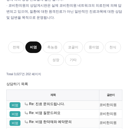
· 코비한의원의 상담게시판은 실제 코비한의원 네트워크의 의료진에 의해 답
변되고 있으며, 질환에 대한 원격진료가 아닌 일반적인 진료과목에 대한 상담
및 답변을 목적으로 운영됩니다.
전체
비염
축농증
코골이
중이염
천식
성장
기타
Total 3,027건
202 페이지
상담하기 목록
제목
글쓴이
Re: 진료 문의드립니다.
코비한의원
비염
Re: 비염 질문드려요
코비한의원
비염
Re: 비염 한약재와 예약문의
코비한의원
비염