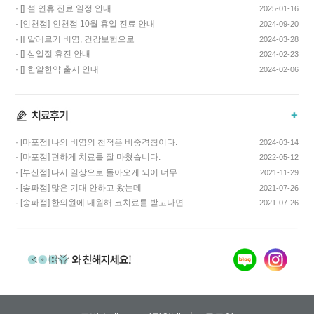
· []
설 연휴 진료 일정 안내
2025-01-16
· [인천점]
인천점 10월 휴일 진료 안내
2024-09-20
· []
알레르기 비염, 건강보험으로
2024-03-28
치료하고 비용…
· []
삼일절 휴진 안내
2024-02-23
· []
한알한약 출시 안내
2024-02-06
· [마포점]
나의 비염의 천적은 비중격침이다.
2024-03-14
· [마포점]
편하게 치료를 잘 마쳤습니다.
2022-05-12
· [부산점]
다시 일상으로 돌아오게 되어 너무
2021-11-29
기쁩니다…
· [송파점]
많은 기대 안하고 왔는데
2021-07-26
코스요리처럼 이어…
· [송파점]
한의원에 내원해 코치료를 받고나면
2021-07-26
증상이 …