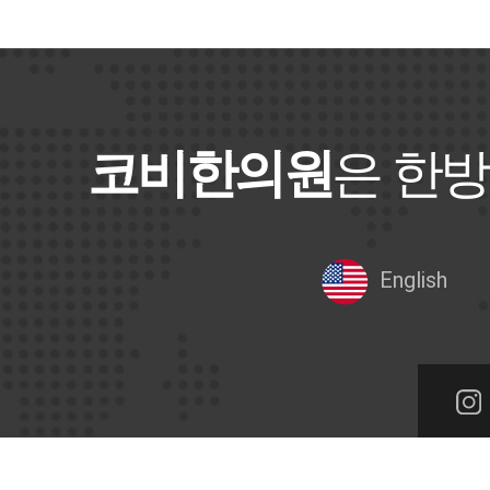
코비한의원
은 한방
English