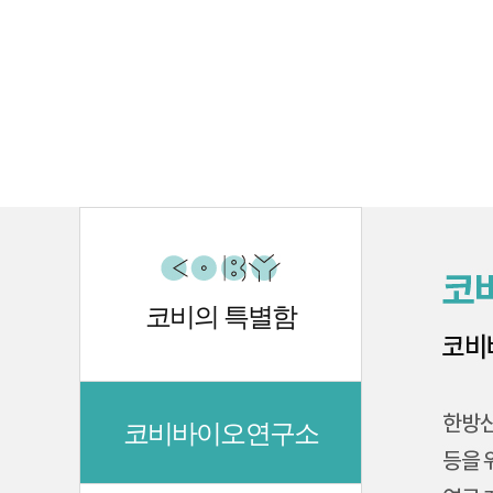
코비의 특별함
코비바이오연구소