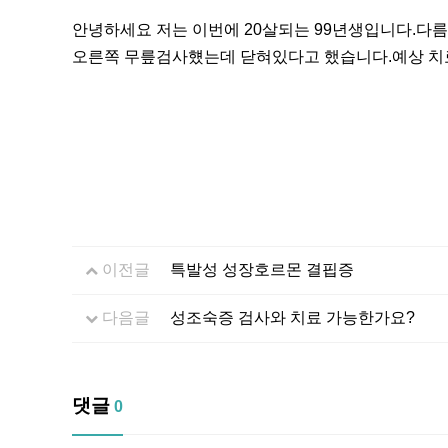
안녕하세요 저는 이번에 20살되는 99년생입니다.다름이 
오른쪽 무릎검사헀는데 닫혀있다고 했습니다.예상 치
이전글
특발성 성장호르몬 결핍증
다음글
성조숙증 검사와 치료 가능한가요?
댓글
0