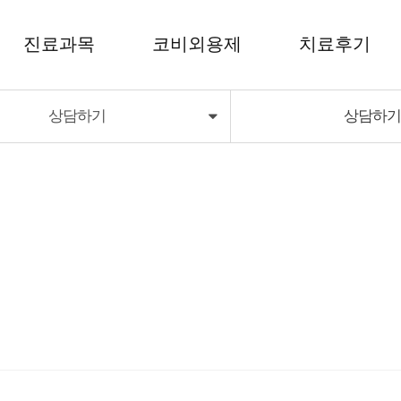
진료과목
코비외용제
치료후기
상담하기
상담하
코비외용제
치료후기
코비딜라이트