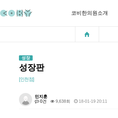
코비한의원소개
코비소개
코질환
지점소개
코골이
성장
중이염
성장판
천식
[인천점]
성장클리닉
민지훈
0건
9,638회
18-01-19 20:11